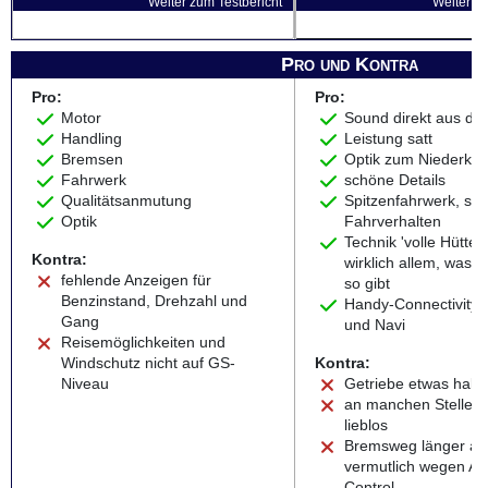
Weiter zum Testbericht
Weiter zu
Pro und Kontra
Pro:
Pro:
Motor
Sound direkt aus der
Handling
Leistung satt
Bremsen
Optik zum Niederkni
Fahrwerk
schöne Details
Qualitätsanmutung
Spitzenfahrwerk, spi
Optik
Fahrverhalten
Technik 'volle Hütte' 
Kontra:
wirklich allem, was e
fehlende Anzeigen für
so gibt
Benzinstand, Drehzahl und
Handy-Connectivity 
Gang
und Navi
Reisemöglichkeiten und
Windschutz nicht auf GS-
Kontra:
Niveau
Getriebe etwas hake
an manchen Stellen
lieblos
Bremsweg länger als
vermutlich wegen A
Control