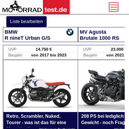
Liste bearbeiten
BMW
MV Agusta
R nineT Urban G/S
Brutale 1000 RS
UVP
14.750 €
UVP
23.000 €
Baujahr
von 2017 bis 2023
Baujahr
von 2021 b
Retro, Scrambler, Naked,
208 PS bei lediglich 1
Tourer - was ist das für eine
Gewicht - noch Frage
Maschine?