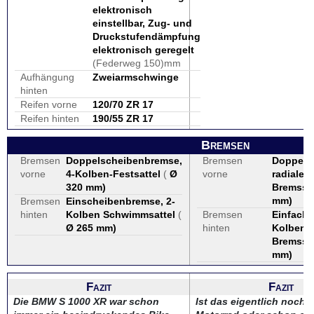
elektronisch
einstellbar, Zug- und
Druckstufendämpfung
elektronisch geregelt
(Federweg 150)mm
Aufhängung
Zweiarmschwinge
hinten
Reifen vorne
120/70 ZR 17
Reifen hinten
190/55 ZR 17
Bremsen
Bremsen
Doppelscheibenbremse,
Bremsen
Doppelsc
vorne
4-Kolben-Festsattel
(
Ø
vorne
radiale 
320 mm
)
Bremssät
mm
)
Bremsen
Einscheibenbremse, 2-
hinten
Kolben Schwimmsattel
(
Bremsen
Einfachs
Ø 265 mm
)
hinten
Kolben-
Bremssat
mm
)
Fazit
Fazit
Die BMW S 1000 XR war schon
Ist das eigentlich noch e