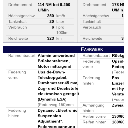
Drehmoment
114 NM bei 9.250
Drehmoment
178 NM 
U/Min
U/Min
Höchstgeschw.
250
km/h
Höchstgeschw.
17
Tankinhalt
20
Liter
Tankinhalt
2
Verbrauch
6
l pro
Verbrauch
100km
Reichweite
323
km
Reichweite
36
Fahrwerk
Rahmenbauart
Aluminiumverbund-
Rahmenbauart
Rückgra
Brückenrahmen,
Federung
Upside
Motor mittragend
vorne
Federga
Federung
Upside-Down-
(Federw
vorne
Teleskopgabel,
Federung
Fox
Durchmesser 45 mm,
hinten
Einzels
Zug- und Druckstufe
mit hydr
elektronisch geregelt
Verstell
(Dynamic ESA)
(Federw
(Federweg 150)mm
Aufhängung
Zweiar
Federung
Dynamic „Electronic
hinten
hinten
Suspension
Reifen vorne
130/60 B
Adjustment“,
Reifen hinten
180/60 R
Federvorspannung