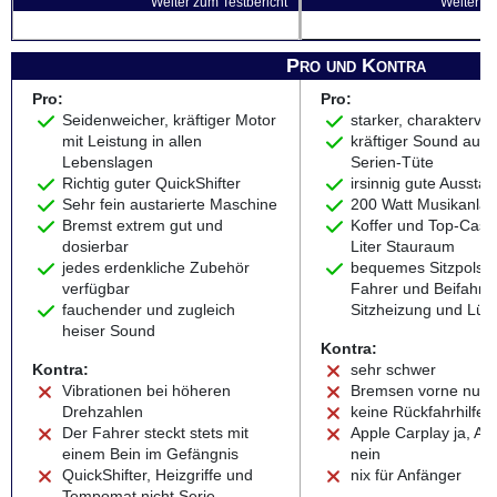
Weiter zum Testbericht
Weiter zu
Pro und Kontra
Pro:
Pro:
Seidenweicher, kräftiger Motor
starker, charaktervol
mit Leistung in allen
kräftiger Sound aus 
Lebenslagen
Serien-Tüte
Richtig guter QuickShifter
irsinnig gute Ausstat
Sehr fein austarierte Maschine
200 Watt Musikanla
Bremst extrem gut und
Koffer und Top-Case
dosierbar
Liter Stauraum
jedes erdenkliche Zubehör
bequemes Sitzpolste
verfügbar
Fahrer und Beifahrer 
fauchender und zugleich
Sitzheizung und Lüf
heiser Sound
Kontra:
Kontra:
sehr schwer
Vibrationen bei höheren
Bremsen vorne nur 
Drehzahlen
keine Rückfahrhilfe
Der Fahrer steckt stets mit
Apple Carplay ja, An
einem Bein im Gefängnis
nein
QuickShifter, Heizgriffe und
nix für Anfänger
Tempomat nicht Serie