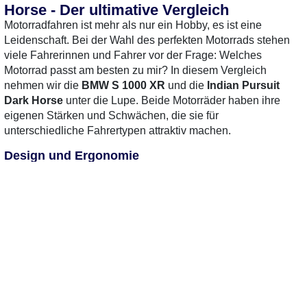
Horse - Der ultimative Vergleich
MotorradTest.de auf YouTube
Motorradfahren ist mehr als nur ein Hobby, es ist eine
Leidenschaft. Bei der Wahl des perfekten Motorrads stehen
viele Fahrerinnen und Fahrer vor der Frage: Welches
Motorrad passt am besten zu mir? In diesem Vergleich
nehmen wir die
BMW S 1000 XR
und die
Indian Pursuit
Dark Horse
unter die Lupe. Beide Motorräder haben ihre
eigenen Stärken und Schwächen, die sie für
unterschiedliche Fahrertypen attraktiv machen.
Design und Ergonomie
Die
BMW S 1000 XR
besticht durch ihr sportlich-
dynamisches Design. Mit ihrer aggressiven Frontpartie und
der schlanken Silhouette vermittelt sie sofort den Eindruck
von Geschwindigkeit und Agilität. Die leicht nach vorne
geneigte Sitzposition unterstützt eine sportliche Fahrweise.
Auf der anderen Seite bietet die
Indian Pursuit Dark Horse
ein klassisches Cruiser-Design, das mit eleganten Linien
und einem robusten Auftritt überzeugt. Die entspannte
Sitzposition und die breite Sitzfläche sorgen für hohen