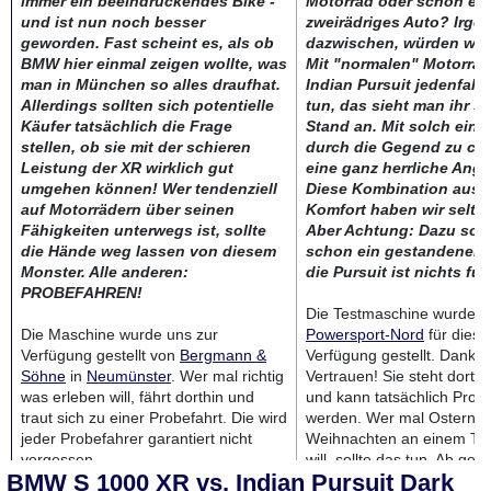
immer ein beeindruckendes Bike -
Motorrad oder schon ein
und ist nun noch besser
zweirädriges Auto? Irge
geworden. Fast scheint es, als ob
dazwischen, würden wir 
BMW hier einmal zeigen wollte, was
Mit "normalen" Motorräd
man in München so alles draufhat.
Indian Pursuit jedenfall
Allerdings sollten sich potentielle
tun, das sieht man ihr s
Käufer tatsächlich die Frage
Stand an. Mit solch eine
stellen, ob sie mit der schieren
durch die Gegend zu crui
Leistung der XR wirklich gut
eine ganz herrliche Ange
umgehen können! Wer tendenziell
Diese Kombination aus K
auf Motorrädern über seinen
Komfort haben wir selten
Fähigkeiten unterwegs ist, sollte
Aber Achtung: Dazu soll
die Hände weg lassen von diesem
schon ein gestandener B
Monster. Alle anderen:
die Pursuit ist nichts fü
PROBEFAHREN!
Die Testmaschine wurde u
Die Maschine wurde uns zur
Powersport-Nord
für diese
Verfügung gestellt von
Bergmann &
Verfügung gestellt. Danke 
Söhne
in
Neumünster
. Wer mal richtig
Vertrauen! Sie steht dort a
was erleben will, fährt dorthin und
und kann tatsächlich Prob
traut sich zu einer Probefahrt. Die wird
werden. Wer mal Ostern u
jeder Probefahrer garantiert nicht
Weihnachten an einem Tag
vergessen.
will, sollte das tun. Ab geh
BMW S 1000 XR vs. Indian Pursuit Dark
Appen bei Hamburg
- viel