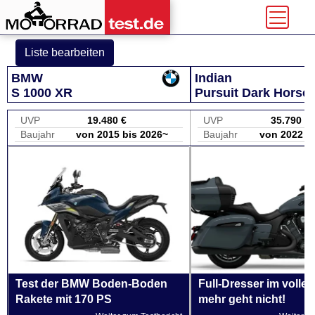
Liste bearbeiten
BMW
Indian
S 1000 XR
Pursuit Dark Horse
UVP
19.480 €
UVP
35.790 €
Baujahr
von 2015 bis 2026~
Baujahr
von 2022 b
Test der BMW Boden-Boden
Full-Dresser im vollen
Rakete mit 170 PS
mehr geht nicht!