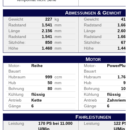
Abmessungen & Gewicht
Gewicht
227
kg
Gewicht
416
Radstand
1.541
mm
Radstand
1.669
Länge
2.156
mm
Länge
2.609
Radstand
1.541
mm
Radstand
1.669
Sitzhöhe:
850
mm
Sitzhöhe:
672
Höhe
1.460
mm
Höhe
1.444
Motor
Motor-
Reihe
Motor-
PowerPlus 
Bauart
Bauart
Hubraum
999
ccm
Hubraum
1.768
Hub
50
mm
Hub
96
Bohrung
80
mm
Bohrung
108
Kühlung
flüssig
Kühlung
flüssig
Antrieb
Kette
Antrieb
Zahnrieme
Gänge
6
Gänge
6
Fahrleistungen
Leistung
170 PS bei 11.000
Leistung
122 PS b
U/Min
U/Min