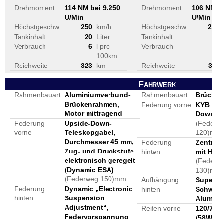
Drehmoment
114 NM bei 9.250
Drehmoment
106 NM 
U/Min
U/Min
Höchstgeschw.
250
km/h
Höchstgeschw.
24
Tankinhalt
20
Liter
Tankinhalt
1
Verbrauch
6
l pro
Verbrauch
100km
Reichweite
323
km
Reichweite
31
Fahrwerk
Rahmenbauart
Aluminiumverbund-
Rahmenbauart
Brück
Brückenrahmen,
Federung vorne
KYB Up
Motor mittragend
Down 
Federung
Upside-Down-
(Feder
vorne
Teleskopgabel,
120)m
Durchmesser 45 mm,
Federung
Zentra
Zug- und Druckstufe
hinten
mit He
elektronisch geregelt
(Feder
(Dynamic ESA)
130)m
(Federweg 150)mm
Aufhängung
Superb
Federung
Dynamic „Electronic
hinten
Schwi
hinten
Suspension
Alumi
Adjustment“,
Reifen vorne
120/70
Federvorspannung
(58W)