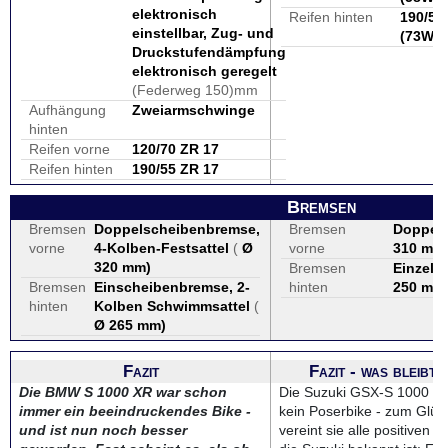
elektronisch
Reifen hinten
190/50
einstellbar, Zug- und
(73W)
Druckstufendämpfung
elektronisch geregelt
(Federweg 150)mm
Aufhängung
Zweiarmschwinge
hinten
Reifen vorne
120/70 ZR 17
Reifen hinten
190/55 ZR 17
Bremsen
Bremsen
Doppelscheibenbremse,
Bremsen
Doppel
vorne
4-Kolben-Festsattel
(
Ø
vorne
310 mm
320 mm
)
Bremsen
Einzels
Bremsen
Einscheibenbremse, 2-
hinten
250 mm
hinten
Kolben Schwimmsattel
(
Ø 265 mm
)
Fazit
Fazit - was bleibt
Die BMW S 1000 XR war schon
Die Suzuki GSX-S 1000 GT 
immer ein beeindruckendes Bike -
kein Poserbike - zum Glüc
und ist nun noch besser
vereint sie alle positiven 