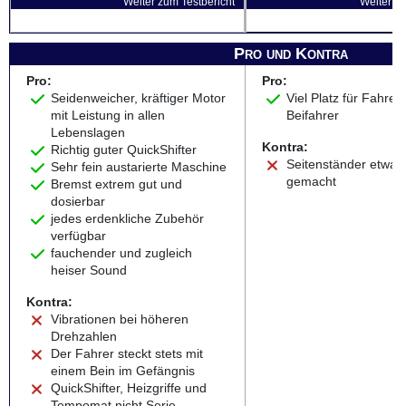
Weiter zum Testbericht
Weiter zu
Pro und Kontra
Pro:
Pro:
Seidenweicher, kräftiger Motor
Viel Platz für Fahrer
mit Leistung in allen
Beifahrer
Lebenslagen
Kontra:
Richtig guter QuickShifter
Seitenständer etwas 
Sehr fein austarierte Maschine
gemacht
Bremst extrem gut und
dosierbar
jedes erdenkliche Zubehör
verfügbar
fauchender und zugleich
heiser Sound
Kontra:
Vibrationen bei höheren
Drehzahlen
Der Fahrer steckt stets mit
einem Bein im Gefängnis
QuickShifter, Heizgriffe und
Tempomat nicht Serie