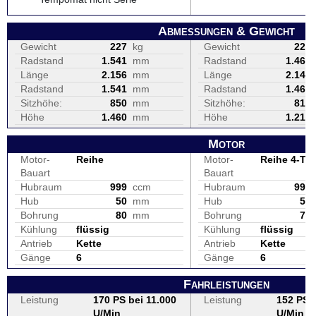
Abmessungen & Gewicht
Gewicht
227
kg
Gewicht
226
Radstand
1.541
mm
Radstand
1.460
Länge
2.156
mm
Länge
2.140
Radstand
1.541
mm
Radstand
1.460
Sitzhöhe:
850
mm
Sitzhöhe:
810
Höhe
1.460
mm
Höhe
1.215
Motor
Motor-
Reihe
Motor-
Reihe 4-Tak
Bauart
Bauart
Hubraum
999
ccm
Hubraum
999
Hub
50
mm
Hub
59
Bohrung
80
mm
Bohrung
73
Kühlung
flüssig
Kühlung
flüssig
Antrieb
Kette
Antrieb
Kette
Gänge
6
Gänge
6
Fahrleistungen
Leistung
170 PS bei 11.000
Leistung
152 PS b
U/Min
U/Min