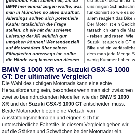
geworden. Fast scheint es, als ob
die Suzuki bekannt ist: Es 
BMW hier einmal zeigen wollte, was
unsinnigen Schnickschnack
man in München so alles draufhat.
funktioniert so wie es soll 
Allerdings sollten sich potentielle
allem reagiert das Bike vo
Käufer tatsächlich die Frage
Der Motor ist ein Gedicht 
stellen, ob sie mit der schieren
tatsächlich kann die Masc
Leistung der XR wirklich gut
- reisen und rasen. Wie fa
umgehen können! Wer tendenziell
Suzuki ist auch die GT ein
auf Motorrädern über seinen
Bike und ein verlässlicher
Fähigkeiten unterwegs ist, sollte
dem man jede Menge Spa
die Hände weg lassen von diesem
wenig Kummer haben wird
Monster. Alle anderen:
BMW S 1000 XR vs. Suzuki GSX-S 1000
PROBEFAHREN!
Die Kritikpunkte sind über
GT: Der ultimative Vergleich
und damit entpuppt sich da
Die Wahl des richtigen Motorrads kann eine echte
Die Maschine wurde uns zur
ernsthafter Konkurrent zu
Verfügung gestellt von
Bergmann &
Ninja 1000 SX oder Honda
Herausforderung sein, besonders wenn man sich zwischen
Söhne
in
Neumünster
. Wer mal richtig
Wir können allen Interess
zwei so beeindruckenden Modellen wie der
BMW S 1000
was erleben will, fährt dorthin und
Probefahrt empfehlen - am
XR
und der
Suzuki GSX-S 1000 GT
entscheiden muss.
traut sich zu einer Probefahrt. Die wird
Bergmann & Söhne
in Tor
Beide Motorräder bieten eine Vielzahl von
jeder Probefahrer garantiert nicht
Bremervörde. Von denen h
Ausstattungsmerkmalen und eignen sich für
vergessen.
nämlich das Testbike zur 
unterschiedliche Fahrstile. In diesem Vergleich gehen wir
gestellt bekommen. Vielen
wir hatten sehr viel Spaß 
auf die Stärken und Schwächen beider Motorräder ein.
S 1000 GT.