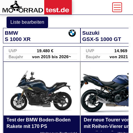
Liste bearbeiten
BMW
Suzuki
S 1000 XR
GSX-S 1000 GT
UVP
19.480 €
UVP
14.969 €
Baujahr
von 2015 bis 2026~
Baujahr
von 2021 b
Test der BMW Boden-Boden
Der neue Tourer von 
Rakete mit 170 PS
mit Reihen-Vierer und
sportlichen Genen