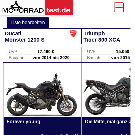
Liste bearbeiten
Ducati
Triumph
Monster 1200 S
Tiger 800 XCA
UVP
17.490 €
UVP
15.050 €
Baujahr
von 2014 bis 2020
Baujahr
von 2015 b
Forever young
Die Mitte, mal ganz a