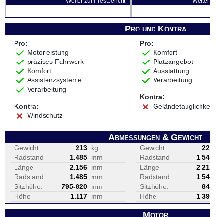
Weiter zum Testbericht
Weiter zu
Pro und Kontra
Pro:
Pro:
Motorleistung
Komfort
präzises Fahrwerk
Platzangebot
Komfort
Ausstattung
Assistenzsysteme
Verarbeitung
Verarbeitung
Kontra:
Kontra:
Geländetauglichkeit
Windschutz
Abmessungen & Gewicht
Gewicht
213
kg
Gewicht
229
Radstand
1.485
mm
Radstand
1.545
Länge
2.156
mm
Länge
2.215
Radstand
1.485
mm
Radstand
1.545
Sitzhöhe:
795-820
mm
Sitzhöhe:
845
Höhe
1.117
mm
Höhe
1.390
Motor