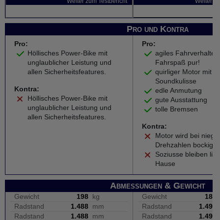
Weiter zum Testbericht
Weiter zu
Pro und Kontra
Pro:
Pro:
Höllisches Power-Bike mit
agiles Fahrverhalten
unglaublicher Leistung und
Fahrspaß pur!
allen Sicherheitsfeatures.
quirliger Motor mit p
Soundkulisse
Kontra:
edle Anmutung
Höllisches Power-Bike mit
gute Ausstattung
unglaublicher Leistung und
tolle Bremsen
allen Sicherheitsfeatures.
Kontra:
Motor wird bei niegr
Drehzahlen bockig
Soziusse bleiben lie
Hause
Abmessungen & Gewicht
Gewicht
198
kg
Gewicht
188
Radstand
1.488
mm
Radstand
1.492
Radstand
1.488
mm
Radstand
1.492