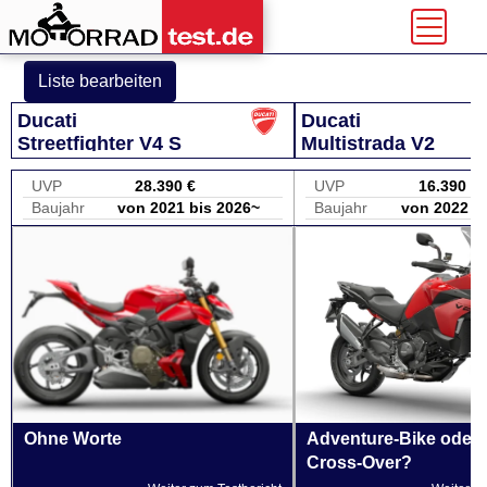
Liste bearbeiten
Ducati
Ducati
Streetfighter V4 S
Multistrada V2
UVP
28.390 €
UVP
16.390 €
Baujahr
von 2021 bis 2026~
Baujahr
von 2022 b
Ohne Worte
Adventure-Bike oder
Cross-Over?