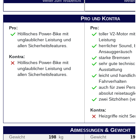
Weiter zum Testbericht
Weiter zu
Pro und Kontra
Pro:
Pro:
Höllisches Power-Bike mit
toller V2-Motor mit o
unglaublicher Leistung und
Leistung
allen Sicherheitsfeatures.
herrlicher Sound, bl
Ansauggeräusch
Kontra:
starke Bremsen
Höllisches Power-Bike mit
sehr gute technisch
unglaublicher Leistung und
Ausstattung
allen Sicherheitsfeatures.
leicht und handlich, 
Fahrverhalten
auch für zwei Perso
absolut reisetauglich
zwei Sitzhöhen (verst
Kontra:
Heizgriffe nicht Serie
Abmessungen & Gewicht
Gewicht
198
kg
Gewicht
199