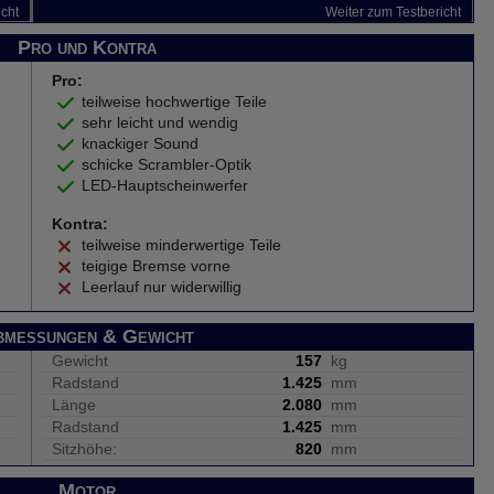
icht
Weiter zum Testbericht
Pro und Kontra
Pro:
teilweise hochwertige Teile
sehr leicht und wendig
knackiger Sound
schicke Scrambler-Optik
LED-Hauptscheinwerfer
Kontra:
teilweise minderwertige Teile
teigige Bremse vorne
Leerlauf nur widerwillig
bmessungen & Gewicht
Gewicht
157
kg
Radstand
1.425
mm
Länge
2.080
mm
Radstand
1.425
mm
Sitzhöhe:
820
mm
Motor