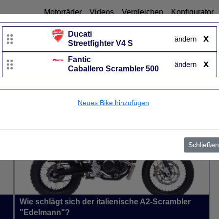
Motorräder
Videos
Vergleichen
Konfigurator
Ducati
x
ändern
Streetfighter V4 S
Fantic
Fantic
x
ändern
Caballero Scrambler 500
Caballero Scrambler 500
UVP
7.290 €
Baujahr
von 2021 bis 2026~
Neues Bike hinzufügen
Schließen
Wie schlägt sich der italienische A2-Scrambler
"Edelmann"?