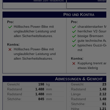
Weiter zum Testbericht
Weiter zu
Pro und Kontra
Pro:
Pro:
Höllisches Power-Bike mit
charakterstarker Mo
unglaublicher Leistung und
herrlicher V2-Sound
allen Sicherheitsfeatures.
bissige Bremsen
gute technische Aus
Kontra:
typisches Guzzi-Gefü
Höllisches Power-Bike mit
mit
unglaublicher Leistung und
allen Sicherheitsfeatures.
Kontra:
Kupplung trennt anf
etwas klebrig
Abmessungen & Gewicht
Gewicht
198
kg
Gewicht
233
Radstand
1.488
mm
Radstand
1.486
Radstand
1.488
mm
Länge
2.125
Sitzhöhe:
845
mm
Radstand
1.486
Sitzhöhe:
815
Höhe
1.210