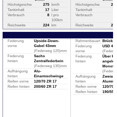
Höchstgeschw.
275
km/h
Höchstgeschw.
24
Tankinhalt
17
Liter
Tankinhalt
1
Verbrauch
8
l pro
Verbrauch
100km
Reichweite
224
km
Reichweite
24
Federung
Upside-Down-
Rahmenbauart
Brücken
vorne
Gabel 43mm
Federung
USD 43
(Federweg 120)mm
vorne
(Federw
Federung
Sachs
Federung
Über He
hinten
Zentralfederbein
hinten
angelen
(Federweg 130)mm
Monofed
Aufhängung
Alu-
(Federw
hinten
Einarmschwinge
Aufhängung
Zweiar
Reifen vorne
120/70 ZR 17
hinten
Alumin
Reifen hinten
200/60 ZR 17
Reifen vorne
120/70 
Reifen hinten
190/55 