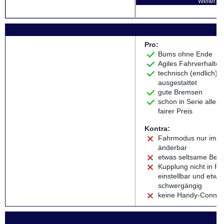
Weiter zu
Pro:
Bums ohne Ende
Agiles Fahrverhalten
technisch (endlich) g
ausgestattet
gute Bremsen
schon in Serie alles 
fairer Preis
Kontra:
Fahrmodus nur im S
änderbar
etwas seltsame Bed
Kupplung nicht in Re
einstellbar und etwa
schwergängig
keine Handy-Connect