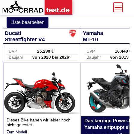
Liste bearbeiten
Ducati
Yamaha
Streetfighter V4
MT-10
UVP
25.290 €
UVP
16.449 €
Baujahr
von 2020 bis 2026~
Baujahr
von 2019 bi
Dieses Bike haben wir leider noch
Das kernige Power-Bi
nicht getestet.
Yamaha entpuppt sich
Zum Modell
als Spaß-Granate