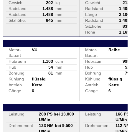
Gewicht
202
kg
Gewicht
212
Radstand
1.488
mm
Radstand
1.405
Radstand
1.488
mm
Länge
2.100
Sitzhöhe:
845
mm
Radstand
1.405
Sitzhöhe:
835
Höhe
1.165
Motor-
V4
Motor-
Reihe
Bauart
Bauart
Hubraum
1.103
ccm
Hubraum
998
Hub
54
mm
Hub
51
Bohrung
81
mm
Bohrung
79
Kühlung
flüssig
Kühlung
flüssig
Antrieb
Kette
Antrieb
Kette
Gänge
6
Gänge
6
Leistung
208 PS bei 13.000
Leistung
166 PS b
U/Min
U/Min
Drehmoment
123 NM bei 9.500
Drehmoment
112 NM 
U/Min
U/Min