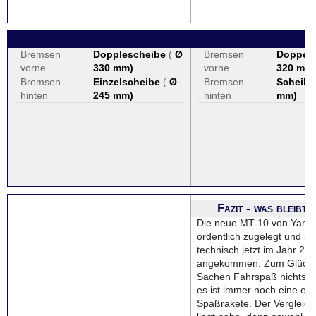
Bremsen
Dopplescheibe
(
Ø
Bremsen
Doppels
vorne
330 mm
)
vorne
320 mm
Bremsen
Einzelscheibe
(
Ø
Bremsen
Scheibe
hinten
245 mm
)
hinten
mm
)
Fazit - was bleibt
Die neue MT-10 von Yama
ordentlich zugelegt und ist
technisch jetzt im Jahr 20
angekommen. Zum Glück ha
Sachen Fahrspaß nichts e
es ist immer noch eine ech
Spaßrakete. Der Vergleich