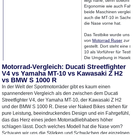
liegt nahe, denn sowohl i
Ergonomie wie auch Fahrs
beide Maschinen vergleic
auch die MT-10 in Sachen
die Nase vorne hat.
Das Testbike wurde uns ne
von
Motorrad Ruser
zur V
gestellt. Dort steht eine 
10 als Vorführer für Testfa
Die Umgebung in Haseldor
sich perfekt für Probefahr
Motorrad-Vergleich: Ducati Streetfighter
außerdem hat Motorrad R
V4 vs Yamaha MT-10 vs Kawasaki Z H2
gerade jede Menge neue
vs BMW S 1000 R
geliefert bekommen. Also,
aufsitzen möchte: Auf nac
In der Welt der Sportmotorräder gibt es kaum einen
spannenderen Vergleich als den zwischen dem Ducati
Streetfighter V4, der Yamaha MT-10, der Kawasaki Z H2
und der BMW S 1000 R. Diese vier Naked Bikes stehen für
pure Leistung, beeindruckendes Design und ein Fahrgefühl,
das das Herz eines jeden Motorradliebhabers höher
schlagen lässt. Doch welches Modell hat die Nase vorn?
Schauen wir uns die Stärken und Schwächen der einzelnen