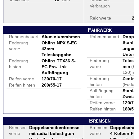
Verbrauch
Reichweite
28
Fahrwerk
Rahmenbauart
Aluminiumrahmen
Rahmenbauart
Doppels
Stahlra
Federung
Ohlins NPX S-EC
angesc
vorne
43mm
Unterz
Teleskopgabel
Federung
Telesko
Federung
Ohlins TTX36 S-
vorne
mm
(Fe
hinten
EC Pro-Link
120)mm
Aufhängung
Federung
Zentral
Reifen vorne
120/70-17
hinten
(Feder
Reifen hinten
200/55-17
Aufhängung
Stahl-
hinten
Zweiar
Reifen vorne
120/70 
Reifen hinten
180/55 
Bremsen
Bremsen
Doppelscheibenbremse
Bremsen
Doppelschei
vorne
mit radial befestigten
vorne
4-Kolben-Fest