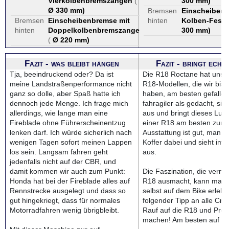
Vierkolbenbremszangen
(
300 mm
)
Ø 330 mm
)
Bremsen
Einscheibenb
Bremsen
Einscheibenbremse mit
hinten
Kolben-Fests
hinten
Doppelkolbenbremszange
300 mm
)
(
Ø 220 mm
)
Fazit - was bleibt hängen
Fazit - bringt echt
Tja, beeindruckend oder? Da ist
Die R18 Roctane hat uns v
meine Landstraßenperformance nicht
R18-Modellen, die wir bish
ganz so dolle, aber Spaß hatte ich
haben, am besten gefallen.
dennoch jede Menge. Ich frage mich
fahragiler als gedacht, sie
allerdings, wie lange man eine
aus und bringt dieses Lux
Fireblade ohne Führerscheinentzug
einer R18 am besten zur G
lenken darf. Ich würde sicherlich nach
Ausstattung ist gut, man h
wenigen Tagen sofort meinen Lappen
Koffer dabei und sieht imm
los sein. Langsam fahren geht
aus.
jedenfalls nicht auf der CBR, und
damit kommen wir auch zum Punkt:
Die Faszination, die vermut
Honda hat bei der Fireblade alles auf
R18 ausmacht, kann man l
Rennstrecke ausgelegt und dass so
selbst auf dem Bike erleb
gut hingekriegt, dass für normales
folgender Tipp an alle Cru
Motorradfahren wenig übrigbleibt.
Rauf auf die R18 und Prob
machen! Am besten auf de