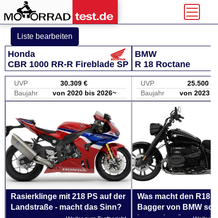
Liste bearbeiten
Honda
BMW
CBR 1000 RR-R Fireblade SP
R 18 Roctane
UVP
30.309 €
UVP
25.500 €
Baujahr
von 2020 bis 2026~
Baujahr
von 2023 b
Rasierklinge mit 218 PS auf der
Was macht den R18 B
Landstraße - macht das Sinn?
Bagger von BMW so
besonders?