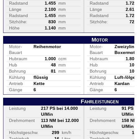
Radstand
1.455
mm
Radstand
1.720
Länge
2.100
mm
Länge
2.615
Radstand
1.455
mm
Radstand
1.720
Sitzhöhe:
830
mm
Sitzhöhe:
720
Höhe
1.140
mm
Motor
Motor-
Reihenmotor
Motor-
Zweizylinde
Bauart
Bauart
Boxermoto
Hubraum
1.000
ccm
Hubraum
1.802
Hub
48
mm
Hub
100
Bohrung
81
mm
Bohrung
107
Kühlung
flüssig
Kühlung
Luft-/ölgek
Antrieb
Kette
Antrieb
Kardan
Gänge
6
Gänge
6
Fahrleistungen
Leistung
217 PS bei 14.000
Leistung
91 PS be
U/Min
U/Min
Drehmoment
113 NM bei 12.000
Drehmoment
158 NM 
U/Min
U/Min
Höchstgeschw.
299
km/h
Höchstgeschw.
18
Tankinhalt
16
Liter
Tankinhalt
1