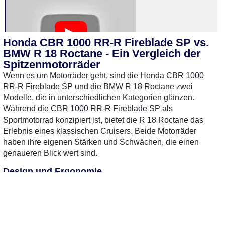
Honda CBR 1000 RR-R Fireblade SP vs.
BMW R 18 Roctane - Ein Vergleich der
Spitzenmotorräder
Wenn es um Motorräder geht, sind die Honda CBR 1000
RR-R Fireblade SP und die BMW R 18 Roctane zwei
1 Gebrauchte
gefunden
: 12.900 €
2 Gebrauchte
gefunden
:
Modelle, die in unterschiedlichen Kategorien glänzen.
bis 23.900 €
Während die CBR 1000 RR-R Fireblade SP als
Sportmotorrad konzipiert ist, bietet die R 18 Roctane das
Erlebnis eines klassischen Cruisers. Beide Motorräder
haben ihre eigenen Stärken und Schwächen, die einen
genaueren Blick wert sind.
Design und Ergonomie
Die Honda CBR 1000 RR-R Fireblade SP besticht durch ihr
aggressives und aerodynamisches Design, das für hohe
Geschwindigkeiten und den Einsatz auf der Rennstrecke
optimiert ist. Die Linienführung und die Farbgebung sind