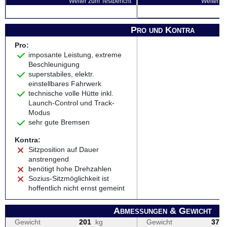
Weiter zum Testbericht
Weiter zu
Pro und Kontra
Pro:
imposante Leistung, extreme
Beschleunigung
superstabiles, elektr.
einstellbares Fahrwerk
technische volle Hütte inkl.
Launch-Control und Track-
Modus
sehr gute Bremsen
Kontra:
Sitzposition auf Dauer
anstrengend
benötigt hohe Drehzahlen
Sozius-Sitzmöglichkeit ist
hoffentlich nicht ernst gemeint
Abmessungen & Gewicht
Gewicht
201
kg
Gewicht
374