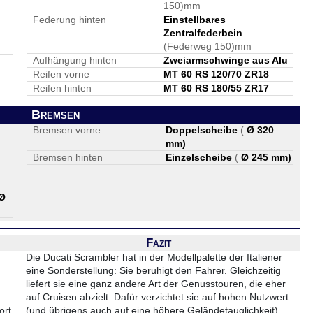
150)mm
Federung hinten
Einstellbares
Zentralfederbein
(Federweg 150)mm
Aufhängung hinten
Zweiarmschwinge aus Alu
Reifen vorne
MT 60 RS 120/70 ZR18
Reifen hinten
MT 60 RS 180/55 ZR17
Bremsen
Bremsen vorne
Doppelscheibe
(
Ø 320
mm
)
Bremsen hinten
Einzelscheibe
(
Ø 245 mm
)
Ø
Fazit
Die Ducati Scrambler hat in der Modellpalette der Italiener
eine Sonderstellung: Sie beruhigt den Fahrer. Gleichzeitig
liefert sie eine ganz andere Art der Genusstouren, die eher
auf Cruisen abzielt. Dafür verzichtet sie auf hohen Nutzwert
ort
(und übrigens auch auf eine höhere Geländetauglichkeit).