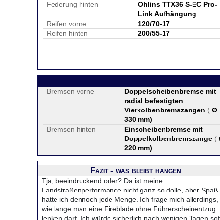
Federung hinten
Ohlins TTX36 S-EC Pro-
Link Aufhängung
Reifen vorne
120/70-17
Reifen hinten
200/55-17
Bremsen vorne
Doppelscheibenbremse mit
radial befestigten
Vierkolbenbremszangen
(
Ø
330 mm
)
Bremsen hinten
Einscheibenbremse mit
Doppelkolbenbremszange
(
220 mm
)
Fazit - was bleibt hängen
Tja, beeindruckend oder? Da ist meine
Landstraßenperformance nicht ganz so dolle, aber Spaß
hatte ich dennoch jede Menge. Ich frage mich allerdings,
wie lange man eine Fireblade ohne Führerscheinentzug
lenken darf. Ich würde sicherlich nach wenigen Tagen sof