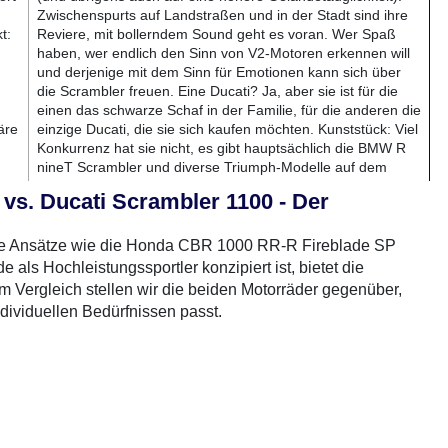
Zwischenspurts auf Landstraßen und in der Stadt sind ihre
t:
Reviere, mit bollerndem Sound geht es voran. Wer Spaß
haben, wer endlich den Sinn von V2-Motoren erkennen will
und derjenige mit dem Sinn für Emotionen kann sich über
die Scrambler freuen. Eine Ducati? Ja, aber sie ist für die
einen das schwarze Schaf in der Familie, für die anderen die
äre
einzige Ducati, die sie sich kaufen möchten. Kunststück: Viel
Konkurrenz hat sie nicht, es gibt hauptsächlich die BMW R
nineT Scrambler und diverse Triumph-Modelle auf dem
Markt.
s. Ducati Scrambler 1100 - Der
Letzte Anmerkung: Die 1100er steht mit 12.990 Euro in der
Preisliste, während es die kleine Schwester mit 75 PS ab
knapp 8.000 gibt. Ein happiger Aufpreis für 11 Mehr-PS -
che Ansätze wie die Honda CBR 1000 RR-R Fireblade SP
aber wer das kann, sollte es sich gönnen.
als Hochleistungssportler konzipiert ist, bietet die
m Vergleich stellen wir die beiden Motorräder gegenüber,
Das Testmotorrad wurde uns freundlicher Weise von
Ducati
dividuellen Bedürfnissen passt.
Hamburg
zur Verfügung gestellt.
rradTest.de auf YouTube
 durch ihr aggressives Design und ihre aerodynamische
e Sitzposition ist sportlich und ermöglicht eine optimale
sentiert sich die Ducati Scrambler 1100 mit einem lässigen,
d der breite Lenker sorgen für ein entspanntes Fahrgefühl,