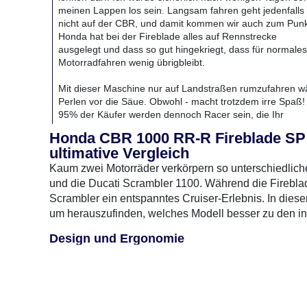
meinen Lappen los sein. Langsam fahren geht jedenfalls
nicht auf der CBR, und damit kommen wir auch zum Punk
Honda hat bei der Fireblade alles auf Rennstrecke
ausgelegt und dass so gut hingekriegt, dass für normales
Motorradfahren wenig übrigbleibt.
Mit dieser Maschine nur auf Landstraßen rumzufahren w
Perlen vor die Säue. Obwohl - macht trotzdem irre Spaß!
95% der Käufer werden dennoch Racer sein, die Ihr
Schätzchen regelmäßig auf die Rennstrecke entführen.
Honda CBR 1000 RR-R Fireblade SP v
Genau da fühlt sie sich wohl, genau da gehört sie hin.
ultimative Vergleich
Test-Bike von
Motofun Kaltenkirchen
- vielen Dank!
Kaum zwei Motorräder verkörpern so unterschiedli
und die Ducati Scrambler 1100. Während die Fireblade 
Scrambler ein entspanntes Cruiser-Erlebnis. In diese
um herauszufinden, welches Modell besser zu den in
Design und Ergonomie
Moto
Die Honda CBR 1000 RR-R Fireblade SP beeindruckt
Form, die für hohe Geschwindigkeiten optimiert ist. Di
Kontrolle in schnellen Kurven. Im Gegensatz dazu prä
retro-inspirierten Look. Die aufrechte Sitzposition un