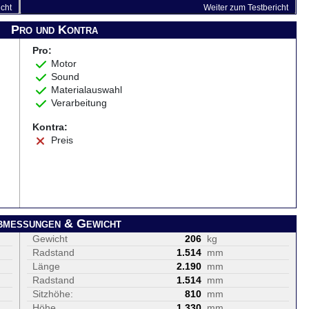
icht
Weiter zum Testbericht
Pro und Kontra
Pro:
Motor
Sound
Materialauswahl
Verarbeitung
Kontra:
Preis
bmessungen & Gewicht
Gewicht
206
kg
Radstand
1.514
mm
Länge
2.190
mm
Radstand
1.514
mm
Sitzhöhe:
810
mm
Höhe
1.330
mm