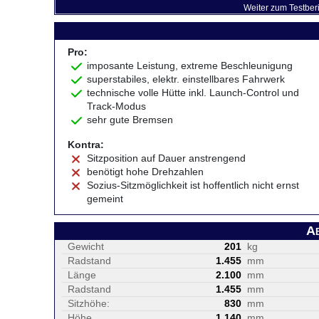
Weiter zum Testber
Pro:
imposante Leistung, extreme Beschleunigung
superstabiles, elektr. einstellbares Fahrwerk
technische volle Hütte inkl. Launch-Control und
Track-Modus
sehr gute Bremsen
Kontra:
Sitzposition auf Dauer anstrengend
benötigt hohe Drehzahlen
Sozius-Sitzmöglichkeit ist hoffentlich nicht ernst
gemeint
A
Gewicht
201
kg
Radstand
1.455
mm
Länge
2.100
mm
Radstand
1.455
mm
Sitzhöhe:
830
mm
Höhe
1.140
mm