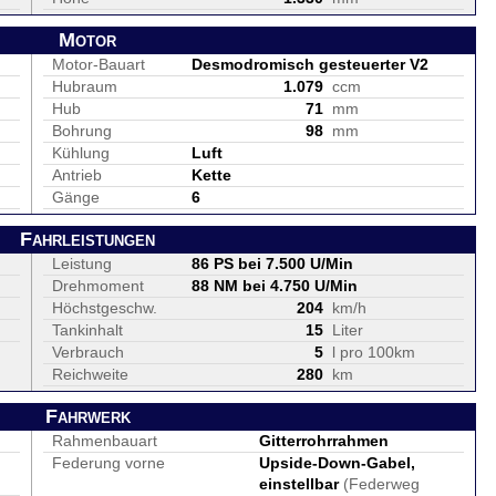
Motor
Motor-Bauart
Desmodromisch gesteuerter V2
Hubraum
1.079
ccm
Hub
71
mm
Bohrung
98
mm
Kühlung
Luft
Antrieb
Kette
Gänge
6
Fahrleistungen
Leistung
86 PS bei 7.500 U/Min
Drehmoment
88 NM bei 4.750 U/Min
Höchstgeschw.
204
km/h
Tankinhalt
15
Liter
Verbrauch
5
l pro 100km
Reichweite
280
km
Fahrwerk
Rahmenbauart
Gitterrohrrahmen
Federung vorne
Upside-Down-Gabel,
einstellbar
(Federweg