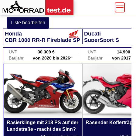
Liste bearbeiten
Honda
Ducati
CBR 1000 RR-R Fireblade SP
SuperSport S
UVP
30.309 €
UVP
14.990 €
Baujahr
von 2020 bis 2026~
Baujahr
von 2017 b
Rasierklinge mit 218 PS auf der
Rasender Kofferträge
Landstraße - macht das Sinn?