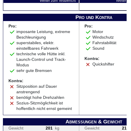
Weiter zum Testbericht
Weiter zu
Pro und Kontra
Pro:
Pro:
imposante Leistung, extreme
Motor
Beschleunigung
Windschutz
superstabiles, elektr.
Fahrstabilität
einstellbares Fahrwerk
Sound
technische volle Hütte inkl.
Kontra:
Launch-Control und Track-
Quickshifter
Modus
sehr gute Bremsen
Kontra:
Sitzposition auf Dauer
anstrengend
benötigt hohe Drehzahlen
Sozius-Sitzmöglichkeit ist
hoffentlich nicht ernst gemeint
Abmessungen & Gewicht
Gewicht
201
kg
Gewicht
210