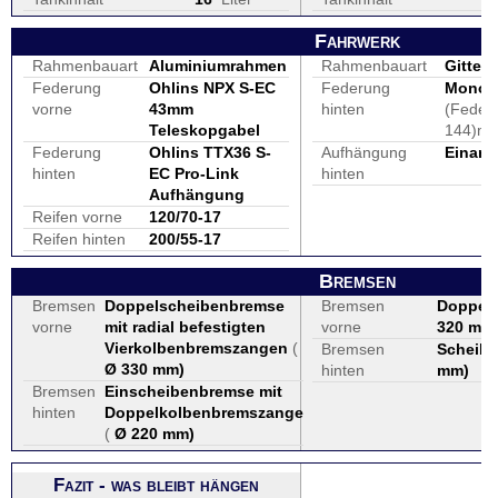
Fahrwerk
Rahmenbauart
Aluminiumrahmen
Rahmenbauart
Gitterr
Federung
Ohlins NPX S-EC
Federung
Monofe
vorne
43mm
hinten
(Feder
Teleskopgabel
144)m
Federung
Ohlins TTX36 S-
Aufhängung
Einar
hinten
EC Pro-Link
hinten
Aufhängung
Reifen vorne
120/70-17
Reifen hinten
200/55-17
Bremsen
Bremsen
Doppelscheibenbremse
Bremsen
Doppel
vorne
mit radial befestigten
vorne
320 mm
Vierkolbenbremszangen
(
Bremsen
Scheibe
Ø 330 mm
)
hinten
mm
)
Bremsen
Einscheibenbremse mit
hinten
Doppelkolbenbremszange
(
Ø 220 mm
)
Fazit - was bleibt hängen