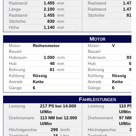
Radstand
1.455
mm
Radstand
1.478
Länge
2.100
mm
Radstand
1.478
Radstand
1.455
mm
Sitzhöhe:
810
Sitzhöhe:
830
mm
Höhe
1.140
mm
Motor
Motor-
Reihenmotor
Motor-
V
Bauart
Bauart
Hubraum
1.000
ccm
Hubraum
937
Hub
48
mm
Hub
68
Bohrung
81
mm
Bohrung
94
Kühlung
flüssig
Kühlung
flüssig
Antrieb
Kette
Antrieb
Kette
Gänge
6
Gänge
6
Fahrleistungen
Leistung
217 PS bei 14.000
Leistung
110 PS b
U/Min
U/Min
Drehmoment
113 NM bei 12.000
Drehmoment
97 NM b
U/Min
U/Min
Höchstgeschw.
299
km/h
Höchstgeschw.
24
Tankinhalt
16
Liter
Tankinhalt
1