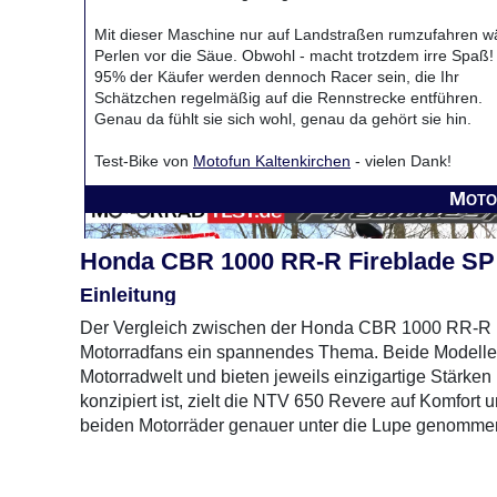
Mit dieser Maschine nur auf Landstraßen rumzufahren w
Perlen vor die Säue. Obwohl - macht trotzdem irre Spaß!
95% der Käufer werden dennoch Racer sein, die Ihr
Schätzchen regelmäßig auf die Rennstrecke entführen.
Genau da fühlt sie sich wohl, genau da gehört sie hin.
Test-Bike von
Motofun Kaltenkirchen
- vielen Dank!
Moto
Honda CBR 1000 RR-R Fireblade SP
Einleitung
Der Vergleich zwischen der Honda CBR 1000 RR-R F
Motorradfans ein spannendes Thema. Beide Modelle r
Motorradwelt und bieten jeweils einzigartige Stärk
konzipiert ist, zielt die NTV 650 Revere auf Komfort u
beiden Motorräder genauer unter die Lupe genommen 
Design und Ergonomie