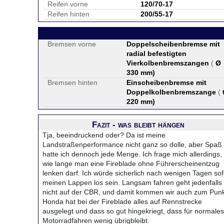
Reifen vorne
120/70-17
Reifen hinten
200/55-17
Bremsen vorne
Doppelscheibenbremse mit
radial befestigten
Vierkolbenbremszangen
(
Ø
330 mm
)
Bremsen hinten
Einscheibenbremse mit
Doppelkolbenbremszange
(
220 mm
)
Fazit - was bleibt hängen
Tja, beeindruckend oder? Da ist meine
Landstraßenperformance nicht ganz so dolle, aber Spaß
hatte ich dennoch jede Menge. Ich frage mich allerdings,
wie lange man eine Fireblade ohne Führerscheinentzug
lenken darf. Ich würde sicherlich nach wenigen Tagen sof
meinen Lappen los sein. Langsam fahren geht jedenfalls
nicht auf der CBR, und damit kommen wir auch zum Punk
Honda hat bei der Fireblade alles auf Rennstrecke
ausgelegt und dass so gut hingekriegt, dass für normales
Motorradfahren wenig übrigbleibt.