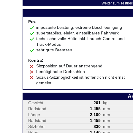
Weiter zum Testber
Pro:
imposante Leistung, extreme Beschleunigung
superstabiles, elektr. einstellbares Fahrwerk
technische volle Hütte inkl. Launch-Control und
Track-Modus
sehr gute Bremsen
Kontra:
Sitzposition auf Dauer anstrengend
benötigt hohe Drehzahlen
Sozius-Sitzmöglichkeit ist hoffentlich nicht ernst
gemeint
A
Gewicht
201
kg
Radstand
1.455
mm
Länge
2.100
mm
Radstand
1.455
mm
Sitzhöhe:
830
mm
Höhe
1.140
mm