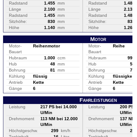
Radstand
1.455
mm
Radstand
1.480
Länge
2.100
mm
Länge
2.135
Radstand
1.455
mm
Radstand
1.480
Sitzhöhe:
830
mm
Sitzhöhe:
835
Höhe
1.140
mm
Höhe
1.260
Motor
Motor-
Reihenmotor
Motor-
Reihe
Bauart
Bauart
Hubraum
1.000
ccm
Hubraum
998
Hub
48
mm
Hub
55
Bohrung
81
mm
Bohrung
76
Kühlung
flüssig
Kühlung
flüssigkeit
Antrieb
Kette
Antrieb
Kette
Gänge
6
Gänge
6
Fahrleistungen
Leistung
217 PS bei 14.000
Leistung
200 PS b
U/Min
U/Min
Drehmoment
113 NM bei 12.000
Drehmoment
137 NM 
U/Min
U/Min
Höchstgeschw.
299
km/h
Höchstgeschw.
29
Tankinhalt
16
Liter
Tankinhalt
1