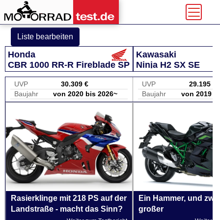
Liste bearbeiten
Honda
Kawasaki
CBR 1000 RR-R Fireblade SP
Ninja H2 SX SE
UVP
30.309 €
UVP
29.195 €
Baujahr
von 2020 bis 2026~
Baujahr
von 2019 b
Rasierklinge mit 218 PS auf der
Ein Hammer, und zwar
Landstraße - macht das Sinn?
großer