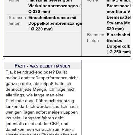
vorne
mit radial befestigten
vorne
mm-Brembo-D
Vierkolbenbremszangen
(
Bremsscheibe
Ø 330 mm
)
montierte Vie
Bremssättel,
Bremsen
Einscheibenbremse mit
Stylema Mon
hinten
Doppelkolbenbremszange
320 mm
)
(
Ø 220 mm
)
Bremsen
Einzelscheibe
hinten
Brembo
Doppelkolben
(
Ø 250 mm
)
Fazit - was bleibt hängen
Tja, beeindruckend oder? Da ist
meine Landstraßenperformance nicht
ganz so dolle, aber Spaß hatte ich
dennoch jede Menge. Ich frage mich
allerdings, wie lange man eine
Fireblade ohne Führerscheinentzug
lenken darf. Ich würde sicherlich nach
wenigen Tagen sofort meinen Lappen
los sein. Langsam fahren geht
jedenfalls nicht auf der CBR, und
damit kommen wir auch zum Punkt: