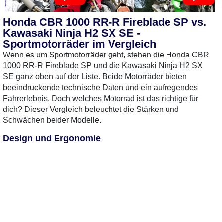
Honda CBR 1000 RR-R Fireblade SP vs.
Kawasaki Ninja H2 SX SE -
Sportmotorräder im Vergleich
Wenn es um Sportmotorräder geht, stehen die Honda CBR
1000 RR-R Fireblade SP und die Kawasaki Ninja H2 SX
SE ganz oben auf der Liste. Beide Motorräder bieten
beeindruckende technische Daten und ein aufregendes
Fahrerlebnis. Doch welches Motorrad ist das richtige für
dich? Dieser Vergleich beleuchtet die Stärken und
Schwächen beider Modelle.
1 Gebrauchte
gefunden
: 12.900 €
0 Gebrauchte
gefunden
:
Design und Ergonomie
Preise verfügbar
Die Honda CBR 1000 RR-R Fireblade SP besticht durch ihr
aggressives und aerodynamisches Design. Sie vermittelt
schon im Stand den Eindruck von Geschwindigkeit und
Kraft. Die Sitzposition ist sportlich, was für die Rennstrecke
ideal ist, auf längeren Strecken aber etwas unbequem sein
kann.