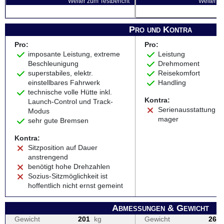
Weiter zum Testbericht
Weiter zu
Pro und Kontra
Pro:
Pro:
imposante Leistung, extreme
Leistung
Beschleunigung
Drehmoment
superstabiles, elektr.
Reisekomfort
einstellbares Fahrwerk
Handling
technische volle Hütte inkl.
Kontra:
Launch-Control und Track-
Serienausstattung e
Modus
mager
sehr gute Bremsen
Kontra:
Sitzposition auf Dauer
anstrengend
benötigt hohe Drehzahlen
Sozius-Sitzmöglichkeit ist
hoffentlich nicht ernst gemeint
Abmessungen & Gewicht
Gewicht
201
kg
Gewicht
262