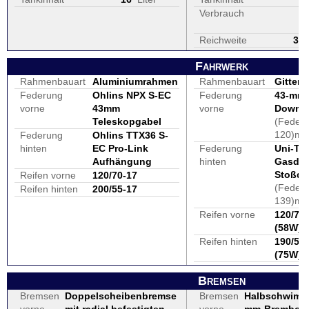
Verbrauch
Reichweite
33
Fahrwerk
Rahmenbauart
Aluminiumrahmen
Rahmenbauart
Gitter
Federung
Ohlins NPX S-EC
Federung
43-mm-
vorne
43mm
vorne
Down-
Teleskopgabel
(Feder
120)m
Federung
Ohlins TTX36 S-
hinten
EC Pro-Link
Federung
Uni-Tra
Aufhängung
hinten
Gasdru
Stoßdä
Reifen vorne
120/70-17
(Feder
Reifen hinten
200/55-17
139)m
Reifen vorne
120/70
(58W)
Reifen hinten
190/55
(75W)
Bremsen
Bremsen
Doppelscheibenbremse
Bremsen
Halbschwimm