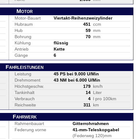
Motor
Motor-Bauart
Viertakt-Reihenzweizylinder
Hubraum
451
ccm
Hub
59
mm
Bohrung
70
mm
Kühlung
flüssig
Antrieb
Kette
Gänge
6
Fahrleistungen
Leistung
45 PS bei 9.000 U/Min
Drehmoment
43 NM bei 6.000 U/Min
Höchstgeschw.
179
km/h
Tankinhalt
14
Liter
Verbrauch
4
l pro 100km
Reichweite
311
km
Fahrwerk
Rahmenbauart
Gitterrohrrahmen
Federung vorne
41-mm-Teleskopgabel
(Federweg 120)mm