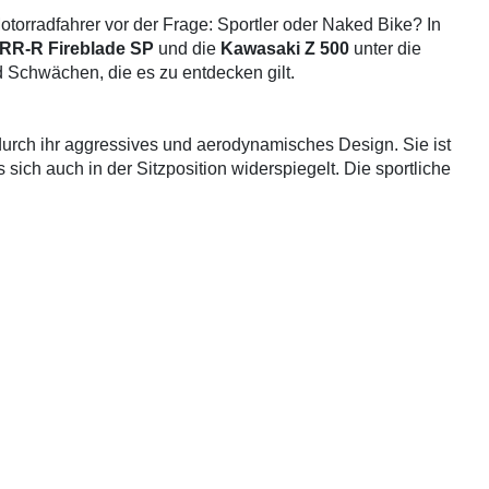
otorradfahrer vor der Frage: Sportler oder Naked Bike? In
RR-R Fireblade SP
und die
Kawasaki Z 500
unter die
 Schwächen, die es zu entdecken gilt.
durch ihr aggressives und aerodynamisches Design. Sie ist
sich auch in der Sitzposition widerspiegelt. Die sportliche
Geschwindigkeiten, kann aber auf längeren Strecken
0 Gebrauchte
gefunden
: Keine Preise verfügbar
er entspanntes Fahrgefühl. Das Naked Bike hat eine
r und auf kurzen Touren angenehm ist. Das Design ist modern
elegt als bei der Fireblade.
ngsstarken 1000-cm³-Motor ausgestattet, der für eine
gkeit sorgt. Sie ist ideal für die Rennstrecke und
 ankommt. Die präzise Abstimmung des Motors und das
n Sportmotorrad.