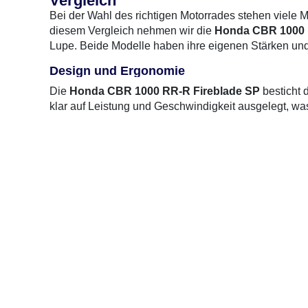
Vergleich
Bei der Wahl des richtigen Motorrades stehen viele M
diesem Vergleich nehmen wir die
Honda CBR 1000 
Lupe. Beide Modelle haben ihre eigenen Stärken und
Design und Ergonomie
Die
Honda CBR 1000 RR-R Fireblade SP
besticht 
klar auf Leistung und Geschwindigkeit ausgelegt, was 
Sitzposition sorgt für optimale Kontrolle bei hohen 
unbequem werden.
1 Gebrauchte
gefunden
: 12.900 €
Im Gegensatz dazu bietet die
Kawasaki Z 500
ein eh
aufrechte Sitzposition, die vor allem im Stadtverkeh
und ansprechend, aber weniger auf Aerodynamik ausg
Leistung und Motor
Die CBR 1000 RR-R Fireblade SP ist mit einem leistu
beeindruckende Beschleunigung und Höchstgeschwindi
sportliche Fahrten, bei denen es auf volle Leistung
fortschrittliche Fahrwerk machen sie zu einem echte