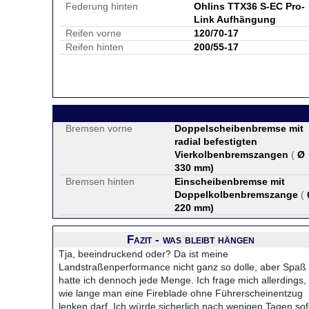
Federung hinten
Ohlins TTX36 S-EC Pro-
Link Aufhängung
Reifen vorne
120/70-17
Reifen hinten
200/55-17
Bremsen vorne
Doppelscheibenbremse mit
radial befestigten
Vierkolbenbremszangen
(
Ø
330 mm
)
Bremsen hinten
Einscheibenbremse mit
Doppelkolbenbremszange
(
220 mm
)
Fazit - was bleibt hängen
Tja, beeindruckend oder? Da ist meine
Landstraßenperformance nicht ganz so dolle, aber Spaß
hatte ich dennoch jede Menge. Ich frage mich allerdings,
wie lange man eine Fireblade ohne Führerscheinentzug
lenken darf. Ich würde sicherlich nach wenigen Tagen sof