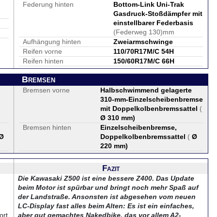
Federung hinten
Bottom-Link Uni-Trak
Gasdruck-Stoßdämpfer mit
einstellbarer Federbasis
(Federweg 130)mm
Aufhängung hinten
Zweiarmschwinge
Reifen vorne
110/70R17M/C 54H
Reifen hinten
150/60R17M/C 66H
Bremsen
Bremsen vorne
Halbschwimmend gelagerte
310-mm-Einzelscheibenbremse
mit Doppelkolbenbremssattel
(
Ø 310 mm
)
Bremsen hinten
Einzelscheibenbremse,
Ø
Doppelkolbenbremssattel
(
Ø
220 mm
)
Fazit
Die Kawasaki Z500 ist eine bessere Z400. Das Update
beim Motor ist spürbar und bringt noch mehr Spaß auf
der Landstraße. Ansonsten ist abgesehen vom neuen
LC-Display fast alles beim Alten: Es ist ein einfaches,
ort
aber gut gemachtes Nakedbike, das vor allem A2-