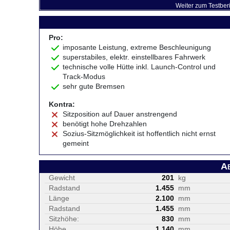
Weiter zum Testber
Pro:
imposante Leistung, extreme Beschleunigung
superstabiles, elektr. einstellbares Fahrwerk
technische volle Hütte inkl. Launch-Control und
Track-Modus
sehr gute Bremsen
Kontra:
Sitzposition auf Dauer anstrengend
benötigt hohe Drehzahlen
Sozius-Sitzmöglichkeit ist hoffentlich nicht ernst
gemeint
A
Gewicht
201
kg
Radstand
1.455
mm
Länge
2.100
mm
Radstand
1.455
mm
Sitzhöhe:
830
mm
Höhe
1.140
mm