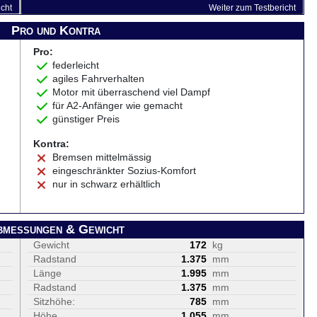
icht
Weiter zum Testbericht
Pro und Kontra
Pro:
federleicht
agiles Fahrverhalten
Motor mit überraschend viel Dampf
für A2-Anfänger wie gemacht
günstiger Preis
Kontra:
Bremsen mittelmässig
eingeschränkter Sozius-Komfort
nur in schwarz erhältlich
bmessungen & Gewicht
Gewicht
172
kg
Radstand
1.375
mm
Länge
1.995
mm
Radstand
1.375
mm
Sitzhöhe:
785
mm
Höhe
1.055
mm