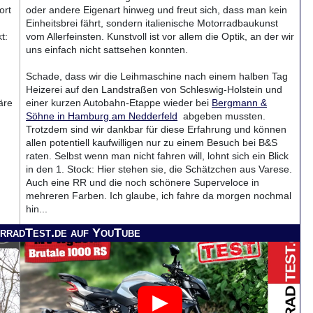
ort
oder andere Eigenart hinweg und freut sich, dass man kein
Einheitsbrei fährt, sondern italienische Motorradbaukunst
t:
vom Allerfeinsten. Kunstvoll ist vor allem die Optik, an der wir
uns einfach nicht sattsehen konnten.
Schade, dass wir die Leihmaschine nach einem halben Tag
Heizerei auf den Landstraßen von Schleswig-Holstein und
äre
einer kurzen Autobahn-Etappe wieder bei
Bergmann &
Söhne in Hamburg am Nedderfeld
abgeben mussten.
Trotzdem sind wir dankbar für diese Erfahrung und können
allen potentiell kaufwilligen nur zu einem Besuch bei B&S
raten. Selbst wenn man nicht fahren will, lohnt sich ein Blick
in den 1. Stock: Hier stehen sie, die Schätzchen aus Varese.
Auch eine RR und die noch schönere Superveloce in
mehreren Farben. Ich glaube, ich fahre da morgen nochmal
hin...
rradTest.de auf YouTube