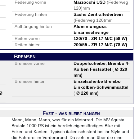
Federung vorne
Marzocchi USD
(Federweg
120)mm
Federung hinten
Sachs Zentralfederbein
(Federweg 120)mm
Aufhängung hinten
Aluminiumguss-
Einarmschwinge
Reifen vorne
120/70 - ZR 17 M/C (58 W)
Reifen hinten
200/55 - ZR 17 M/C (78 W)
Bremsen
Bremsen vorne
Doppelscheibe, Brembo 4-
Kolben Festsattel
(
Ø 320
mm
)
Bremsen hinten
Einzelscheibe Brembo
Einkolben-Schwimmsattel
Ø
(
Ø 220 mm
)
Fazit - was bleibt hängen
Mann, Mann, Mann, was für ein Motorrad. Die MV Agusta
Brutale 1000 RS ist ein herrlich eigenständiges Bike mit
Ecken und Kanten. Typisch italienisch steht bei ihr Style und
die Fahrerei im Vordergrund. Da sieht man über die eine