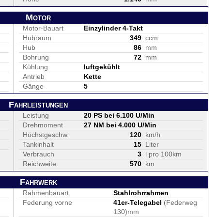
Motor
Motor-Bauart
Einzylinder 4-Takt
Hubraum
349
ccm
Hub
86
mm
Bohrung
72
mm
Kühlung
luftgekühlt
Antrieb
Kette
Gänge
5
Fahrleistungen
Leistung
20 PS bei 6.100 U/Min
Drehmoment
27 NM bei 4.000 U/Min
Höchstgeschw.
120
km/h
Tankinhalt
15
Liter
Verbrauch
3
l pro 100km
Reichweite
570
km
Fahrwerk
Rahmenbauart
Stahlrohrrahmen
Federung vorne
41er-Telegabel
(Federweg
130)mm