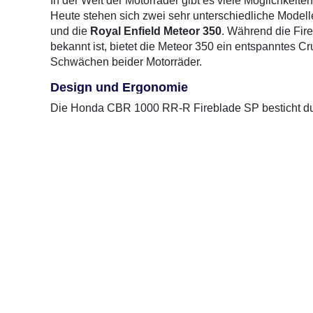
In der Welt der Motorräder gibt es viele Möglichkeiten
Heute stehen sich zwei sehr unterschiedliche Model
und die
Royal Enfield Meteor 350
. Während die Fire
bekannt ist, bietet die Meteor 350 ein entspanntes Cr
Schwächen beider Motorräder.
Design und Ergonomie
Die Honda CBR 1000 RR-R Fireblade SP besticht du
Linienführung, die für den Rennsport konzipiert wurde.
eine nach vorne geneigte Haltung ein. Dies fördert d
langen Strecken ermüdend sein.
1 Gebrauchte
gefunden
: 12.900 €
Im Gegensatz dazu präsentiert sich die Royal Enfiel
Sitzposition und der breite Lenker sorgen für ein kom
ist auf Komfort ausgelegt, was die Meteor zu einer 
Motor und Leistung
Die Honda CBR 1000 RR-R Fireblade SP ist mit einem
eine beeindruckende Beschleunigung und Höchstgeschwi
die die Rennstrecke oder kurvenreiche Straßen lieb
machen sie zu einem echten Sportgerät.