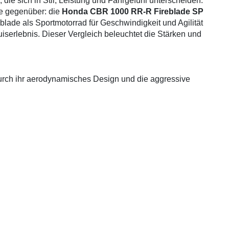
, die sich in Stil, Leistung und Fahrgefühl unterscheiden.
le gegenüber: die
Honda CBR 1000 RR-R Fireblade SP
blade als Sportmotorrad für Geschwindigkeit und Agilität
uiserlebnis. Dieser Vergleich beleuchtet die Stärken und
rch ihr aerodynamisches Design und die aggressive
 Die Sitzposition ist sportlich, das heißt, der Fahrer nimmt
ie Kontrolle bei hohen Geschwindigkeiten, kann aber auf
0 Gebrauchte
gefunden
: Keine Preise verfügbar
d Meteor 350 im klassischen Cruiser-Design. Die entspannte
fortables Fahrgefühl, ideal für lange Touren. Die Ergonomie
hervorragenden Wahl für entspannte Fahrten macht.
 leistungsstarken 1000-cm³-V4-Motor ausgestattet, der für
ndigkeit sorgt. Sie ist für sportliche Fahrer konzipiert,
en. Die präzise Gasannahme und das agile Handling