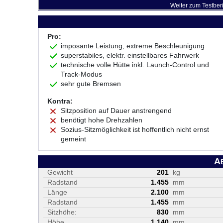
Weiter zum Testber
Pro:
imposante Leistung, extreme Beschleunigung
superstabiles, elektr. einstellbares Fahrwerk
technische volle Hütte inkl. Launch-Control und
Track-Modus
sehr gute Bremsen
Kontra:
Sitzposition auf Dauer anstrengend
benötigt hohe Drehzahlen
Sozius-Sitzmöglichkeit ist hoffentlich nicht ernst
gemeint
A
Gewicht
201
kg
Radstand
1.455
mm
Länge
2.100
mm
Radstand
1.455
mm
Sitzhöhe:
830
mm
Höhe
1.140
mm