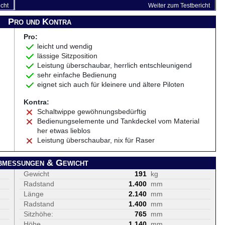
icht
Weiter zum Testbericht
Pro und Kontra
Pro:
leicht und wendig
lässige Sitzposition
Leistung überschaubar, herrlich entschleunigend
sehr einfache Bedienung
eignet sich auch für kleinere und ältere Piloten
Kontra:
Schaltwippe gewöhnungsbedürftig
Bedienungselemente und Tankdeckel vom Material
her etwas lieblos
Leistung überschaubar, nix für Raser
bmessungen & Gewicht
Gewicht
191
kg
Radstand
1.400
mm
Länge
2.140
mm
Radstand
1.400
mm
Sitzhöhe:
765
mm
Höhe
1.140
mm