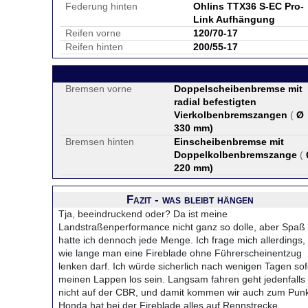
Federung hinten
Ohlins TTX36 S-EC Pro-
Link Aufhängung
Reifen vorne
120/70-17
Reifen hinten
200/55-17
Bremsen vorne
Doppelscheibenbremse mit
radial befestigten
Vierkolbenbremszangen
(
Ø
330 mm
)
Bremsen hinten
Einscheibenbremse mit
Doppelkolbenbremszange
(
220 mm
)
Fazit - was bleibt hängen
Tja, beeindruckend oder? Da ist meine
Landstraßenperformance nicht ganz so dolle, aber Spaß
hatte ich dennoch jede Menge. Ich frage mich allerdings,
wie lange man eine Fireblade ohne Führerscheinentzug
lenken darf. Ich würde sicherlich nach wenigen Tagen sof
meinen Lappen los sein. Langsam fahren geht jedenfalls
nicht auf der CBR, und damit kommen wir auch zum Punk
Honda hat bei der Fireblade alles auf Rennstrecke