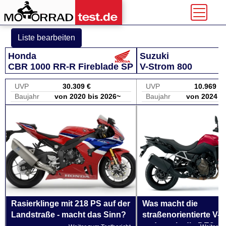
Liste bearbeiten
Honda
Suzuki
CBR 1000 RR-R Fireblade SP
V-Strom 800
UVP
30.309 €
UVP
10.969 €
Baujahr
von 2020 bis 2026~
Baujahr
von 2024 b
Rasierklinge mit 218 PS auf der
Was macht die
Landstraße - macht das Sinn?
straßenorientierte V-
anders als die DE?