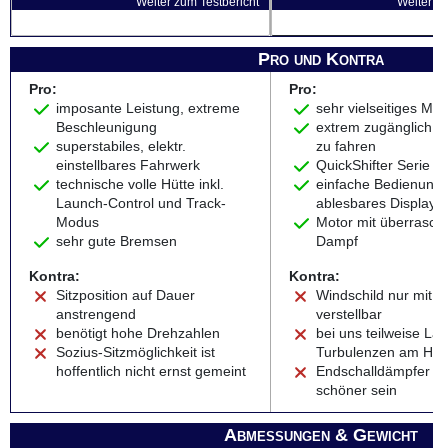
Weiter zum Testbericht
Weiter zu
Pro und Kontra
Pro:
Pro:
imposante Leistung, extreme
sehr vielseitiges Mo
Beschleunigung
extrem zugänglich u
superstabiles, elektr.
zu fahren
einstellbares Fahrwerk
QuickShifter Serie
technische volle Hütte inkl.
einfache Bedienung,
Launch-Control und Track-
ablesbares Display
Modus
Motor mit überrasche
sehr gute Bremsen
Dampf
Kontra:
Kontra:
Sitzposition auf Dauer
Windschild nur mit 
anstrengend
verstellbar
benötigt hohe Drehzahlen
bei uns teilweise Lä
Sozius-Sitzmöglichkeit ist
Turbulenzen am He
hoffentlich nicht ernst gemeint
Endschalldämpfer k
schöner sein
Abmessungen & Gewicht