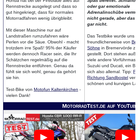
Honda hat bei der Fireblade alles auf
Spaß bereitet. Schlaflos
Rennstrecke ausgelegt und dass so
oder gar emotionale
gut hingekriegt, dass für normales
Adrenalinschübe vermitte
Motorradfahren wenig übrigbleibt.
nicht gerade, aber das wi
gar nicht.
Mit dieser Maschine nur auf
Landstraßen rumzufahren wäre
Das Testbike wurde uns
Perlen vor die Säue. Obwohl - macht
freundlicherweise von
Ber
trotzdem irre Spaß! 95% der Käufer
Söhne
in Bremervörde zur
werden dennoch Racer sein, die Ihr
gestellt. Dort stehen auß
Schätzchen regelmäßig auf die
viele andere Vorführmasc
Rennstrecke entführen. Genau da
Suzuki und Ducati, ein Bes
fühlt sie sich wohl, genau da gehört
sich also allemal. Tipp:
Pro
sie hin.
Richtung Sandbostel
verwö
schönen und kurvigen Lan
Test-Bike von
Motofun Kaltenkirchen
-
vielen Dank!
MotorradTest.de auf YouTube