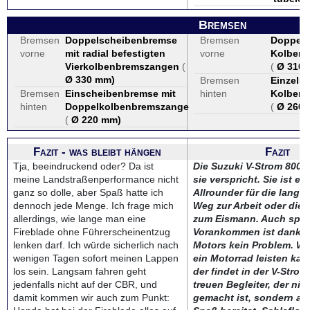
Bremsen
Bremsen
Doppelscheibenbremse
Bremsen
Doppels
vorne
mit radial befestigten
vorne
Kolben 
Vierkolbenbremszangen
(
(
Ø 310
Ø 330 mm
)
Bremsen
Einzelsc
Bremsen
Einscheibenbremse mit
hinten
Kolben 
hinten
Doppelkolbenbremszange
(
Ø 260
(
Ø 220 mm
)
Fazit - was bleibt hängen
Fazit
Tja, beeindruckend oder? Da ist
Die Suzuki V-Strom 800 h
meine Landstraßenperformance nicht
sie verspricht. Sie ist ei
ganz so dolle, aber Spaß hatte ich
Allrounder für die lange
dennoch jede Menge. Ich frage mich
Weg zur Arbeit oder die 
allerdings, wie lange man eine
zum Eismann. Auch spor
Fireblade ohne Führerscheinentzug
Vorankommen ist dank d
lenken darf. Ich würde sicherlich nach
Motors kein Problem. We
wenigen Tagen sofort meinen Lappen
ein Motorrad leisten kann
los sein. Langsam fahren geht
der findet in der V-Strom
jedenfalls nicht auf der CBR, und
treuen Begleiter, der nic
damit kommen wir auch zum Punkt:
gemacht ist, sondern auc