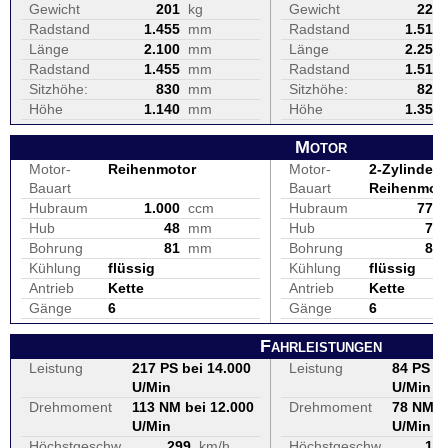
Gewicht
201
kg
Gewicht
223
Radstand
1.455
mm
Radstand
1.515
Länge
2.100
mm
Länge
2.255
Radstand
1.455
mm
Radstand
1.515
Sitzhöhe:
830
mm
Sitzhöhe:
825
Höhe
1.140
mm
Höhe
1.355
Motor
Motor-
Reihenmotor
Motor-
2-Zylinder, 
Bauart
Bauart
Reihenmot
Hubraum
1.000
ccm
Hubraum
776
Hub
48
mm
Hub
70
Bohrung
81
mm
Bohrung
84
Kühlung
flüssig
Kühlung
flüssig
Antrieb
Kette
Antrieb
Kette
Gänge
6
Gänge
6
Fahrleistungen
Leistung
217 PS bei 14.000
Leistung
84 PS be
U/Min
U/Min
Drehmoment
113 NM bei 12.000
Drehmoment
78 NM b
U/Min
U/Min
Höchstgeschw.
299
km/h
Höchstgeschw.
19