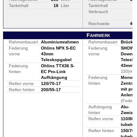
Tankinhalt
16
Liter
Tankinhalt
2
Verbrauch
Reichweite
45
Fahrwerk
Rahmenbauart
Aluminiumrahmen
Rahmenbauart
Brücke
Federung
Ohlins NPX S-EC
Federung
SHOWA 
vorne
43mm
vorne
Down
Teleskopgabel
Telesk
43mm
(
Federung
Ohlins TTX36 S-
150)mm
hinten
EC Pro-Link
Aufhängung
Federung
Mono-L
hinten
Zentral
Reifen vorne
120/70-17
mit pro
Reifen hinten
200/55-17
Anlenk
(Feder
Aufhängung
Alu-
hinten
Zweiar
Reifen vorne
110/80
tubeles
Reifen hinten
150/70
tubeles