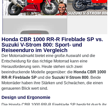
Honda CBR 1000 RR-R Fireblade SP vs.
Suzuki V-Strom 800: Sport- und
Reiseenduro im Vergleich
Der Motorradmarkt bietet eine große Auswahl und die
Entscheidung für das richtige Motorrad kann eine
Herausforderung sein. Heute stehen sich zwei
1 Gebrauchte
gefunden
: 12.900 €
0 Gebrauchte
gefunden
:
beeindruckende Modelle gegenüber: die
Honda CBR 1000
Preise verfügbar
RR-R Fireblade SP
und die
Suzuki V-Strom 800
. Beide
Motorräder haben ihre Stärken und Schwächen, die einen
genaueren Blick wert sind.
Design und Ergonomie
Die Honda CBR 1000 RR-R Fireblade SP besticht durch ihr
sportliches Design und ihre aggressive Linienführung. Sie