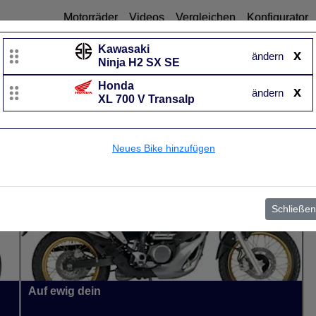
Motorräder
Videos
Vergleichen
Konfigurator
Kawasaki
x
ändern
Ninja H2 SX SE
Honda
Honda
x
ändern
XL 700 V Transalp
XL 700 V Transalp
UVP
Baujahr
von 2007 bis 2012
Neues Bike hinzufügen
Schließen
Auf ewig dein