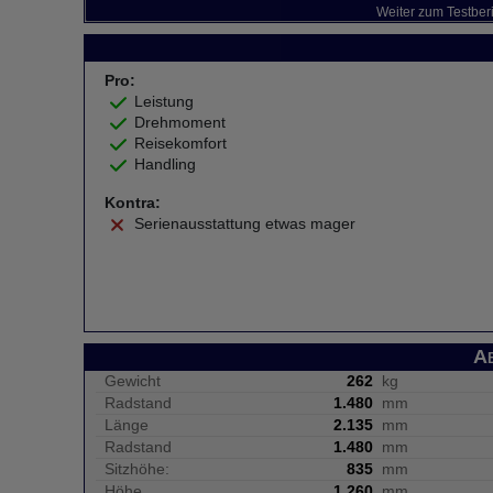
Weiter zum Testber
Pro:
Leistung
Drehmoment
Reisekomfort
Handling
Kontra:
Serienausstattung etwas mager
A
Gewicht
262
kg
Radstand
1.480
mm
Länge
2.135
mm
Radstand
1.480
mm
Sitzhöhe:
835
mm
Höhe
1.260
mm