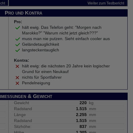
icht
Weiter zum Testbericht
Pro und Kontra
Pro:
hält ewig. Das Telefon geht: "Morgen nach
Marokko?" "Warum nicht jetzt gleich???"
muss man nie putzen. Sieht einfach cooler aus
Geländetauglichkeit
langsteckentauglich
Kontra:
hält ewig: die nächsten 20 Jahre kein logischer
Grund für einen Neukauf
nichts für Sportfahrer
Pendelneigung
bmessungen & Gewicht
Gewicht
220
kg
Radstand
1.515
mm
Länge
2.255
mm
Radstand
1.515
mm
Sitzhöhe:
837
mm
Höhe
1.305
mm