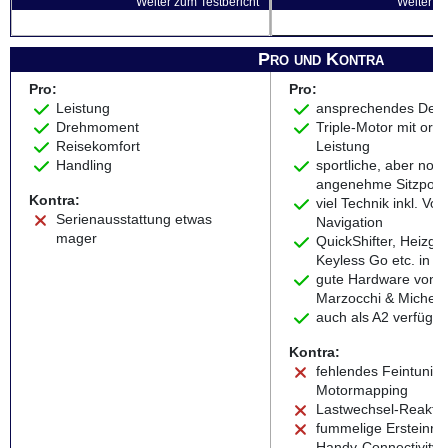
Weiter zum Testbericht
Weiter zu
Pro und Kontra
Pro:
Pro:
Leistung
ansprechendes Desi
Drehmoment
Triple-Motor mit orde
Reisekomfort
Leistung
Handling
sportliche, aber noc
angenehme Sitzposit
Kontra:
viel Technik inkl. Vol
Serienausstattung etwas
Navigation
mager
QuickShifter, Heizgrif
Keyless Go etc. in S
gute Hardware von 
Marzocchi & Micheli
auch als A2 verfügba
Kontra:
fehlendes Feintunin
Motormapping
Lastwechsel-Reakti
fummelige Ersteinric
Handy-Connectivity