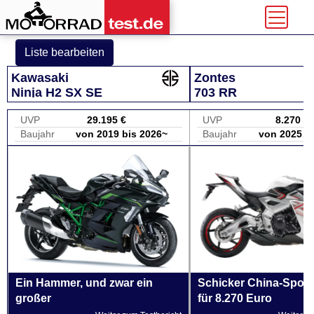
Liste bearbeiten
Kawasaki
Zontes
Ninja H2 SX SE
703 RR
UVP
29.195 €
UVP
8.270 €
Baujahr
von 2019 bis 2026~
Baujahr
von 2025 b
Ein Hammer, und zwar ein
Schicker China-Sport 
großer
für 8.270 Euro