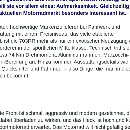
will sie vor allem eines: Aufmerksamkeit. Gleichzeitig
 aktuellen Motorradmarkt besonders interessant ist.
tor, hochwertige Markenzulieferer bei Fahrwerk und
tung mit einem Preisniveau, das viele etablierte
b ist die 703RR mehr als nur ein exotischer Neuzugang
derer in der sportlichen Mittelklasse. Technisch tritt sie
etwa 74 Nm Drehmoment, Aluminiumrahmen, Marzocchi-
-Bereifung an. Hinzu kommen Ausstattungsdetails wie
 Quickshifter und Fahrmodi – also Dinge, die man in die
ich bekommt.
ie Front ist schmal, aggressiv und modern gezeichnet, d
 dabei überladen zu wirken, und das Heck ist hoch und k
rtmotorrad erwartet. Das Motorrad will nicht gefällig se