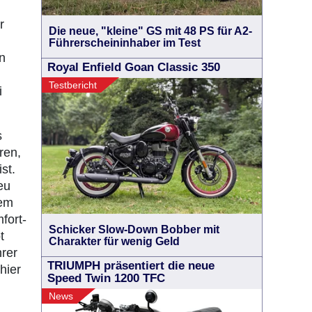
r
Die neue, "kleine" GS mit 48 PS für A2-
Führerscheininhaber im Test
n
Royal Enfield Goan Classic 350
Testbericht
i
s
ren,
st.
eu
sem
fort-
Schicker Slow-Down Bobber mit
t
Charakter für wenig Geld
hrer
TRIUMPH präsentiert die neue
hier
Speed Twin 1200 TFC
News