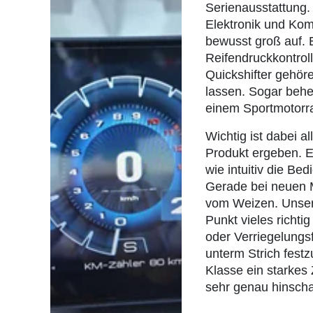
Serienausstattung.
Elektronik und Komf
bewusst groß auf. 
Reifendruckkontrol
Quickshifter gehör
lassen. Sogar behei
einem Sportmotorra
Wichtig ist dabei a
Produkt ergeben. En
wie intuitiv die Be
Gerade bei neuen M
vom Weizen. Unsere
Punkt vieles richti
oder Verriegelungsf
unterm Strich festz
Klasse ein starkes 
sehr genau hinsch