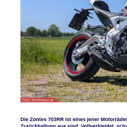
Fotos: Motorradtest.de
Die Zontes 703RR ist eines jener Motorräder
Zurückhaltung aus sind. Vollverkleidet, scha