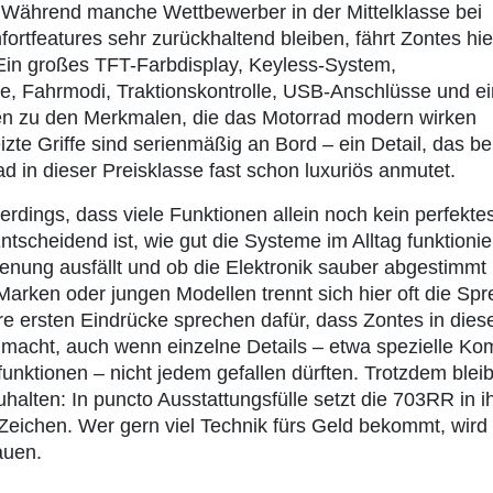
 Während manche Wettbewerber in der Mittelklasse bei
ortfeatures sehr zurückhaltend bleiben, fährt Zontes hie
Ein großes TFT-Farbdisplay, Keyless-System,
le, Fahrmodi, Traktionskontrolle, USB-Anschlüsse und ei
en zu den Merkmalen, die das Motorrad modern wirken
zte Griffe sind serienmäßig an Bord – ein Detail, das be
d in dieser Preisklasse fast schon luxuriös anmutet.
llerdings, dass viele Funktionen allein noch kein perfekte
tscheidend ist, wie gut die Systeme im Alltag funktionie
dienung ausfällt und ob die Elektronik sauber abgestimmt i
arken oder jungen Modellen trennt sich hier oft die Spr
 ersten Eindrücke sprechen dafür, dass Zontes in die
g macht, auch wenn einzelne Details – etwa spezielle Kom
unktionen – nicht jedem gefallen dürften. Trotzdem bleib
uhalten: In puncto Ausstattungsfülle setzt die 703RR in i
Zeichen. Wer gern viel Technik fürs Geld bekommt, wird 
auen.