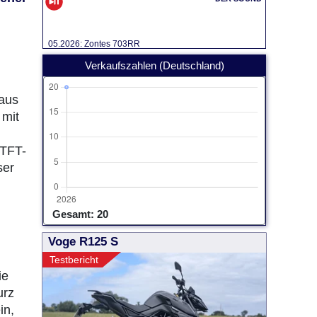
05.2026: Zontes 703RR
Verkaufszahlen (Deutschland)
 aus
 mit
 TFT-
ser
Gesamt: 20
Voge R125 S
Testbericht
ie
urz
in,