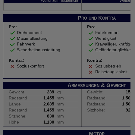
Weiter zum Testbericht
Weiter zu
Pro und Kontra
Pro:
Pro:
Drehmoment
Fahrkomfort
Maximalleistung
Wendigkeit
Fahrwerk
Krawalliger, kräftige
Sicherheitsausstattung
Geländetauglichkeit
Kontra:
Kontra:
Soziuskomfort
Soziusbetrieb
Reisetauglichkeit
Abmessungen & Gewicht
Gewicht
239
kg
Gewicht
158
Radstand
1.455
mm
Radstand
1.504
Länge
2.085
mm
Radstand
1.504
Radstand
1.455
mm
Sitzhöhe:
920
Sitzhöhe:
830
mm
Höhe
1.130
mm
Motor