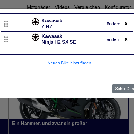
Motorräder
Videos
Vergleichen
Konfigurator
Kawasaki
x
ändern
Z H2
Kawasaki
Kawasaki
x
ändern
Ninja H2 SX SE
Ninja H2 SX SE
UVP
29.195 €
Baujahr
von 2019 bis 2026~
Neues Bike hinzufügen
Schließen
Ein Hammer, und zwar ein großer