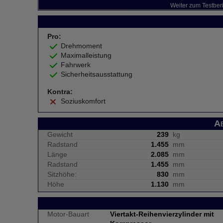
Weiter zum Testber
Pro:
Drehmoment
Maximalleistung
Fahrwerk
Sicherheitsausstattung
Kontra:
Soziuskomfort
A
Gewicht
239
kg
Radstand
1.455
mm
Länge
2.085
mm
Radstand
1.455
mm
Sitzhöhe:
830
mm
Höhe
1.130
mm
Motor-Bauart
Viertakt-Reihenvierzylinder mit