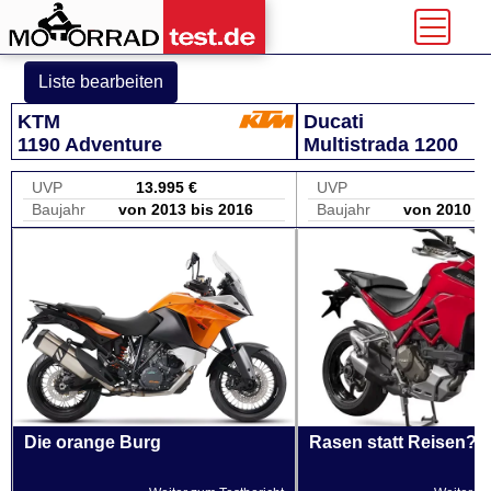
Liste bearbeiten
KTM
Ducati
1190 Adventure
Multistrada 1200
UVP
13.995 €
UVP
Baujahr
von 2013 bis 2016
Baujahr
von 2010 bi
Die orange Burg
Rasen statt Reisen?