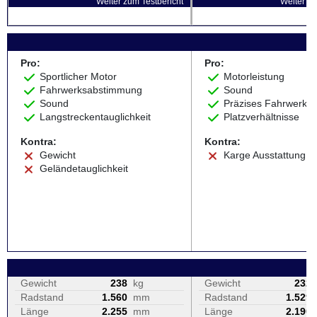
Weiter zum Testbericht
Weiter zu
Pro:
Pro:
Sportlicher Motor
Motorleistung
Fahrwerksabstimmung
Sound
Sound
Präzises Fahrwerk
Langstreckentauglichkeit
Platzverhältnisse
Kontra:
Kontra:
Gewicht
Karge Ausstattung
Geländetauglichkeit
Gewicht
238
kg
Gewicht
232
Radstand
1.560
mm
Radstand
1.529
Länge
2.255
mm
Länge
2.190