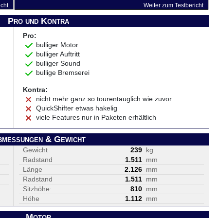
icht
Weiter zum Testbericht
Pro und Kontra
Pro:
bulliger Motor
bulliger Auftritt
bulliger Sound
bullige Bremserei
Kontra:
nicht mehr ganz so tourentauglich wie zuvor
QuickShifter etwas hakelig
viele Features nur in Paketen erhältlich
bmessungen & Gewicht
Gewicht
239
kg
Radstand
1.511
mm
Länge
2.126
mm
Radstand
1.511
mm
Sitzhöhe:
810
mm
Höhe
1.112
mm
Motor