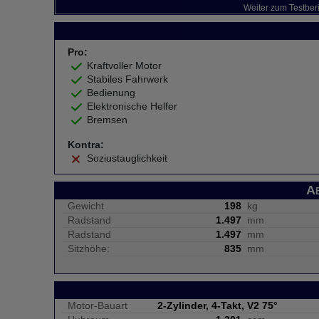
Weiter zum Testber
Pro:
Kraftvoller Motor
Stabiles Fahrwerk
Bedienung
Elektronische Helfer
Bremsen
Kontra:
Soziustauglichkeit
A
Gewicht
198
kg
Radstand
1.497
mm
Radstand
1.497
mm
Sitzhöhe:
835
mm
Motor-Bauart
2-Zylinder, 4-Takt, V2 75°