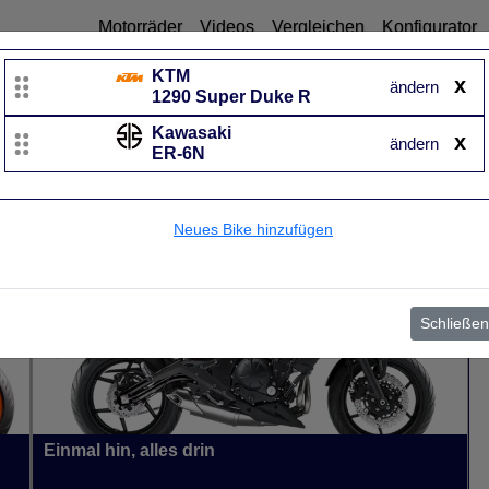
Motorräder
Videos
Vergleichen
Konfigurator
KTM
x
ändern
1290 Super Duke R
Kawasaki
Kawasaki
x
ändern
ER-6N
ER-6N
UVP
Baujahr
von 2006 bis 2016
Neues Bike hinzufügen
Schließen
Einmal hin, alles drin