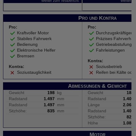
Weiter zum Testbericht
Weiter zu
Pro und Kontra
Pro:
Pro:
Kraftvoller Motor
Durchzugskräftiger 
Stabiles Fahrwerk
Präzises Fahrverhal
Bedienung
Getriebeabstufung
Elektronische Helfer
Fahrleistungen
Bremsen
Kontra:
Kontra:
Soziusbetrieb
Soziustauglichkeit
Reifen bei Kälte ode
Abmessungen & Gewicht
Gewicht
198
kg
Gewicht
183
Radstand
1.497
mm
Radstand
1.405
Radstand
1.497
mm
Länge
2.065
Sitzhöhe:
835
mm
Radstand
1.405
Sitzhöhe:
825
Höhe
1.085
Motor