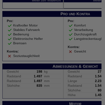
Weiter zum Testbericht
Weiter zu
Pro und Kontra
Pro:
Pro:
Kraftvoller Motor
Komfort
Stabiles Fahrwerk
Verarbeitung
Bedienung
Durchzugskraft
Elektronische Helfer
Langstreckentauglich
Bremsen
Kontra:
Kontra:
Gewicht
Soziustauglichkeit
Abmessungen & Gewicht
Gewicht
198
kg
Gewicht
275
Radstand
1.497
mm
Radstand
1.545
Radstand
1.497
mm
Länge
2.230
Sitzhöhe:
835
mm
Radstand
1.545
Sitzhöhe:
805
Höhe
1.450
Motor