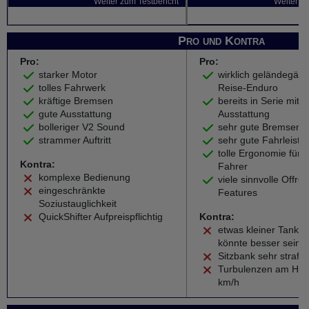
Weiter zum Testbericht
Weiter zu
Pro und Kontra
Pro:
Pro:
starker Motor
wirklich geländegän
tolles Fahrwerk
Reise-Enduro
kräftige Bremsen
bereits in Serie mit g
gute Ausstattung
Ausstattung
bolleriger V2 Sound
sehr gute Bremsen
strammer Auftritt
sehr gute Fahrleist
tolle Ergonomie für 
Kontra:
Fahrer
komplexe Bedienung
viele sinnvolle Offro
eingeschränkte
Features
Soziustauglichkeit
QuickShifter Aufpreispflichtig
Kontra:
etwas kleiner Tank, 
könnte besser sein
Sitzbank sehr straff
Turbulenzen am Hel
km/h