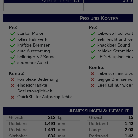
Weiter zum Testbericht
Weiter zu
Pro und Kontra
Pro:
Pro:
starker Motor
teilweise hochwertige
tolles Fahrwerk
sehr leicht und wend
kräftige Bremsen
knackiger Sound
gute Ausstattung
schicke Scrambler-O
bolleriger V2 Sound
LED-Hauptscheinwer
strammer Auftritt
Kontra:
Kontra:
teilweise minderwerti
komplexe Bedienung
teigige Bremse vorn
eingeschränkte
Leerlauf nur widerwil
Soziustauglichkeit
QuickShifter Aufpreispflichtig
Abmessungen & Gewicht
Gewicht
212
kg
Gewicht
157
Radstand
1.491
mm
Radstand
1.425
Radstand
1.491
mm
Länge
2.080
Sitzhöhe:
834
mm
Radstand
1.425