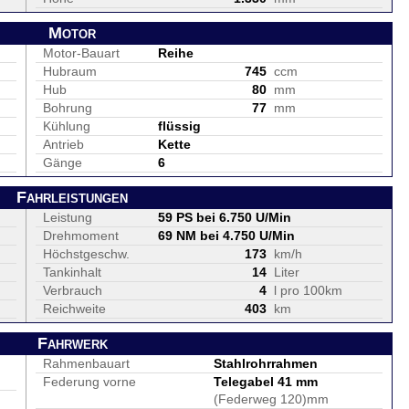
Motor
Motor-Bauart
Reihe
Hubraum
745
ccm
Hub
80
mm
Bohrung
77
mm
Kühlung
flüssig
Antrieb
Kette
Gänge
6
Fahrleistungen
Leistung
59 PS bei 6.750 U/Min
Drehmoment
69 NM bei 4.750 U/Min
Höchstgeschw.
173
km/h
Tankinhalt
14
Liter
Verbrauch
4
l pro 100km
Reichweite
403
km
Fahrwerk
Rahmenbauart
Stahlrohrrahmen
Federung vorne
Telegabel 41 mm
(Federweg 120)mm