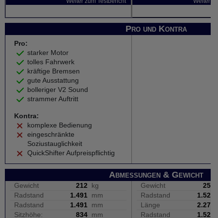
Weiter zum Testbericht
Weiter zu
Pro und Kontra
Pro:
starker Motor
tolles Fahrwerk
kräftige Bremsen
gute Ausstattung
bolleriger V2 Sound
strammer Auftritt
Kontra:
komplexe Bedienung
eingeschränkte
Soziustauglichkeit
QuickShifter Aufpreispflichtig
Abmessungen & Gewicht
Gewicht
212
kg
Gewicht
257
Radstand
1.491
mm
Radstand
1.520
Radstand
1.491
mm
Länge
2.270
Sitzhöhe:
834
mm
Radstand
1.520