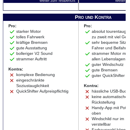
Weiter zum Testbericht
Weiter zu
Pro und Kontra
Pro:
Pro:
starker Motor
absolut tourentaugli
tolles Fahrwerk
zu zweit mit viel Ge
kräftige Bremsen
sehr bequeme Sitzpos
gute Ausstattung
Fahrer und Beifahre
bolleriger V2 Sound
strammer Motor mit 
strammer Auftritt
allen Lebenslagen
guter Windschutz
Kontra:
gute Bremsen
komplexe Bedienung
guter QuickShifter
eingeschränkte
Soziustauglichkeit
Kontra:
QuickShifter Aufpreispflichtig
hässliche USB-Buch
keine automatische B
Rückstellung
Handy-App mit Poten
oben
Windschild nur im S
verstellbar
Farbauswahl könnte