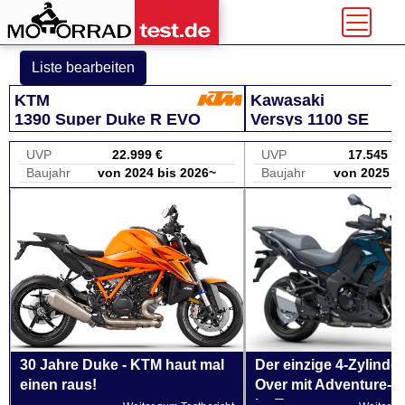
Liste bearbeiten
KTM
Kawasaki
1390 Super Duke R EVO
Versys 1100 SE
UVP
22.999 €
UVP
17.545 €
Baujahr
von 2024 bis 2026~
Baujahr
von 2025 b
30 Jahre Duke - KTM haut mal
Der einzige 4-Zylinde
einen raus!
Over mit Adventure-A
im Test