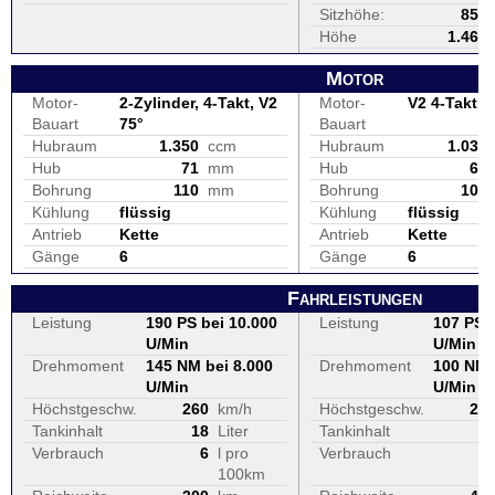
Sitzhöhe:
850
Höhe
1.465
Motor
Motor-
2-Zylinder, 4-Takt, V2
Motor-
V2 4-Takt 9
Bauart
75°
Bauart
Hubraum
1.350
ccm
Hubraum
1.037
Hub
71
mm
Hub
66
Bohrung
110
mm
Bohrung
100
Kühlung
flüssig
Kühlung
flüssig
Antrieb
Kette
Antrieb
Kette
Gänge
6
Gänge
6
Fahrleistungen
Leistung
190 PS bei 10.000
Leistung
107 PS b
U/Min
U/Min
Drehmoment
145 NM bei 8.000
Drehmoment
100 NM 
U/Min
U/Min
Höchstgeschw.
260
km/h
Höchstgeschw.
21
Tankinhalt
18
Liter
Tankinhalt
2
Verbrauch
6
l pro
Verbrauch
100km