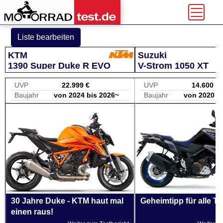
Liste bearbeiten
KTM
Suzuki
1390 Super Duke R EVO
V-Strom 1050 XT
UVP
22.999 €
UVP
14.600 €
Baujahr
von 2024 bis 2026~
Baujahr
von 2020 b
30 Jahre Duke - KTM haut mal
Geheimtipp für alle T
einen raus!