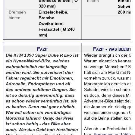
Bremsscheiben
(
Ø
hinten
Einkolb
320 mm
)
Schwimm
Bremsen
Einzelscheibe,
260 mm
)
hinten
Brembo
Zweikolben-
Festsattel
(
Ø 240
mm
)
Fazit
Fazit - was bleibt
Die KTM 1390 Super Duke R Evo ist
Wieder drängt sich der Ge
ein Hyper-Naked-Bike, welches
Warum eigentlich kennen d
wahrscheinlich nie langweilig
so wenige Menschen? Suzu
werden wird. Sie pulverisiert den
hält sich am Markt mit Neu
Fahrer regelrecht mit Emotionen,
vornehm zurück, was man
Adrenalin, Endorphinen und all
Marktanteilen deutlich abl
den anderen schönen Dingen. Sie
Schade, wirklich schade. 
ist so derartig unvernünftig, dass
es doch, denn dieses Mitte
es schon wieder vernünftig ist, sie
Adventure-Bike zeigt deutl
zu kaufen. Denn mal ganz ehrlich:
die Japaner ein richtig gut
Wer will schon ein vernünftiges
welches einen eigenen Cha
Motorrad fahren? Okay, der Preis
auf die Beine stellen könn
ist schon heftig - das Bike aber
Also ab zur Probefahrt. Be
auch. Wer das Geld hat: Herzlichen
hier:
Bergmann und Söhne