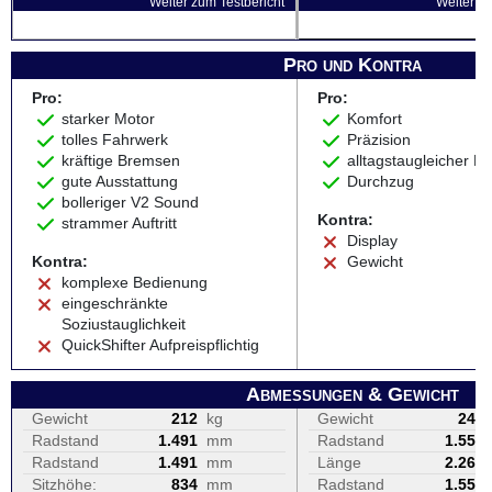
Weiter zum Testbericht
Weiter zu
Pro und Kontra
Pro:
Pro:
starker Motor
Komfort
tolles Fahrwerk
Präzision
kräftige Bremsen
alltagstaugleicher M
gute Ausstattung
Durchzug
bolleriger V2 Sound
Kontra:
strammer Auftritt
Display
Kontra:
Gewicht
komplexe Bedienung
eingeschränkte
Soziustauglichkeit
QuickShifter Aufpreispflichtig
Abmessungen & Gewicht
Gewicht
212
kg
Gewicht
247
Radstand
1.491
mm
Radstand
1.555
Radstand
1.491
mm
Länge
2.265
Sitzhöhe:
834
mm
Radstand
1.555