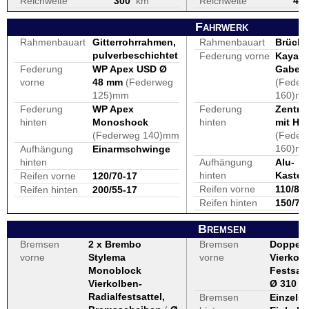
Reichweite
300
km
Reichweite
40
Fahrwerk
Rahmenbauart
Gitterrohrrahmen,
Rahmenbauart
Brück
pulverbeschichtet
Federung vorne
Kayaba
Federung
WP Apex USD Ø
Gabel 
vorne
48 mm
(Federweg
(Feder
125)mm
160)m
Federung
WP Apex
Federung
Zentra
hinten
Monoshock
hinten
mit He
(Federweg 140)mm
(Feder
160)m
Aufhängung
Einarmschwinge
hinten
Aufhängung
Alu-
hinten
Kasten
Reifen vorne
120/70-17
Reifen vorne
110/80
Reifen hinten
200/55-17
Reifen hinten
150/70
Bremsen
Bremsen
2 x Brembo
Bremsen
Doppels
vorne
Stylema
vorne
Vierkol
Monoblock
Festsatte
Vierkolben-
Ø 310 
Radialfestsattel,
Bremsen
Einzelsc