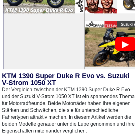
KTM 1390 Super Duke R Evo vs. Suzuki
0 Gebrauchte
gefunden
: Keine
0 Gebrauchte
gefunden
:
V-Strom 1050 XT
Preise verfügbar
Preise verfügbar
Der Vergleich zwischen der KTM 1390 Super Duke R Evo
und der Suzuki V-Strom 1050 XT ist ein spannendes Thema
für Motorradfreunde. Beide Motorräder haben ihre eigenen
Stärken und Schwächen, die sie für unterschiedliche
Fahrertypen attraktiv machen. In diesem Artikel werden die
beiden Modelle genauer unter die Lupe genommen und ihre
Eigenschaften miteinander verglichen.