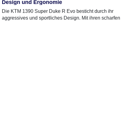
Design und Ergonomie
Die KTM 1390 Super Duke R Evo besticht durch ihr
aggressives und sportliches Design. Mit ihren scharfen
Linien und der markanten Front ist sie ein echter Blickfang.
Die Sitzposition ist sportlich, was ein dynamisches Fahren
ermöglicht, auf längeren Touren aber etwas unbequem sein
kann.
Im Gegensatz dazu bietet die Suzuki V-Strom 1050 XT ein
eher klassisches und funktionales Design. Die
ergonomische Sitzposition ist auf Langstreckenfahrten
ausgelegt und sorgt für hohen Komfort. Die V-Strom ist ideal
für Abenteuer und Reisen, während die KTM eher für
sportliche Einsätze konzipiert ist.
Motor und Leistung
Die KTM 1390 Super Duke R Evo ist mit einem kraftvollen
V2-Motor ausgestattet, der beeindruckende Leistung und
Drehmoment bietet. Das macht sie zum perfekten Begleiter
für sportliches Fahren und kurvenreiche Strecken. Die