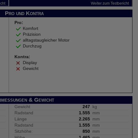
icht
Weiter zum Testbericht
Pro und Kontra
Pro:
Komfort
Präzision
alltagstaugleicher Motor
Durchzug
Kontra:
Display
Gewicht
bmessungen & Gewicht
Gewicht
247
kg
Radstand
1.555
mm
Länge
2.265
mm
Radstand
1.555
mm
Sitzhöhe:
850
mm
Höhe
1.465
mm