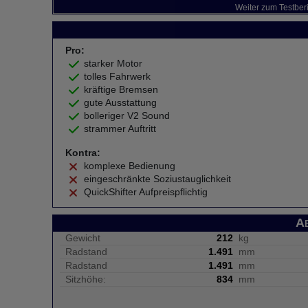
Weiter zum Testber
Pro:
starker Motor
tolles Fahrwerk
kräftige Bremsen
gute Ausstattung
bolleriger V2 Sound
strammer Auftritt
Kontra:
komplexe Bedienung
eingeschränkte Soziustauglichkeit
QuickShifter Aufpreispflichtig
A
Gewicht
212
kg
Radstand
1.491
mm
Radstand
1.491
mm
Sitzhöhe:
834
mm