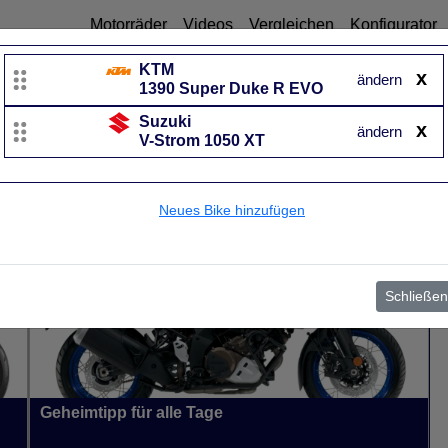
Motorräder
Videos
Vergleichen
Konfigurator
KTM
x
ändern
1390 Super Duke R EVO
Suzuki
Suzuki
x
ändern
V-Strom 1050 XT
V-Strom 1050 XT
UVP
14.600 €
Baujahr
von 2020 bis 2026~
Neues Bike hinzufügen
Schließen
Geheimtipp für alle Tage