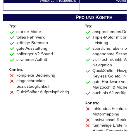
Weiter zum Testbericht
Weiter zu
Pro und Kontra
Pro:
Pro:
starker Motor
ansprechendes Desi
tolles Fahrwerk
Triple-Motor mit orde
kräftige Bremsen
Leistung
gute Ausstattung
sportliche, aber noc
bolleriger V2 Sound
angenehme Sitzposit
strammer Auftritt
viel Technik inkl. Vol
Navigation
Kontra:
QuickShifter, Heizgrif
komplexe Bedienung
Keyless Go etc. in S
eingeschränkte
gute Hardware von 
Soziustauglichkeit
Marzocchi & Micheli
QuickShifter Aufpreispflichtig
auch als A2 verfügba
Kontra:
fehlendes Feintunin
Motormapping
Lastwechsel-Reakti
fummelige Ersteinric
Handy-Connectivity