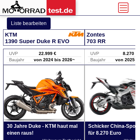
Liste bearbeiten
KTM
Zontes
1390 Super Duke R EVO
703 RR
UVP
22.999 €
UVP
8.270 €
Baujahr
von 2024 bis 2026~
Baujahr
von 2025 b
30 Jahre Duke - KTM haut mal
Schicker China-Sport 
einen raus!
für 8.270 Euro