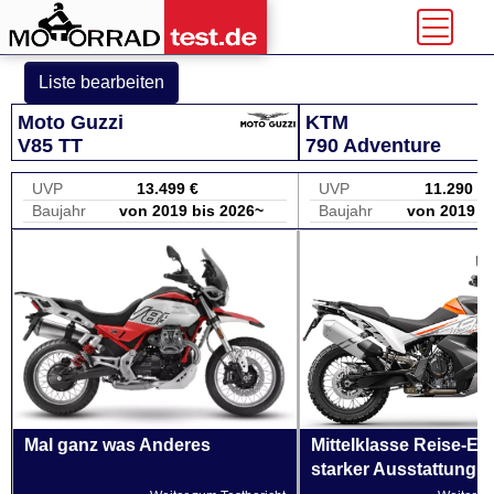
Liste bearbeiten
Moto Guzzi
KTM
V85 TT
790 Adventure
UVP
13.499 €
UVP
11.290 €
Baujahr
von 2019 bis 2026~
Baujahr
von 2019 b
Mal ganz was Anderes
Mittelklasse Reise-En
starker Ausstattung