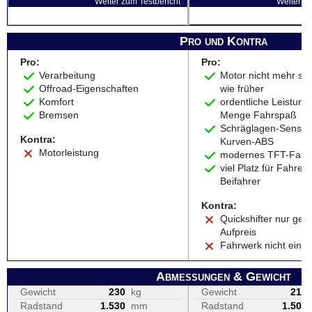
Weiter zum Testbericht
Weiter zu
Pro und Kontra
Pro:
Pro:
Verarbeitung
Motor nicht mehr so 
Offroad-Eigenschaften
wie früher
Komfort
ordentliche Leistung 
Bremsen
Menge Fahrspaß
Schräglagen-Sensori
Kontra:
Kurven-ABS
Motorleistung
modernes TFT-Farbd
viel Platz für Fahrer
Beifahrer
Kontra:
Quickshifter nur geg
Aufpreis
Fahrwerk nicht einst
Abmessungen & Gewicht
Gewicht
230
kg
Gewicht
216
Radstand
1.530
mm
Radstand
1.509