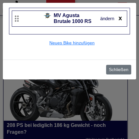
MV Agusta
x
ändern
Brutale 1000 RS
Liste bearbeiten
MV Agusta
Brutale 1000 RS
Neues Bike hinzufügen
UVP
23.000 €
Baujahr
von 2021 bis 2026~
Schließen
208 PS bei lediglich 186 kg Gewicht - noch
Fragen?