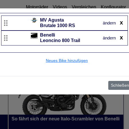
Motorräder
Videos
Vergleichen
Konfigurator
MV Agusta
x
ändern
Brutale 1000 RS
Benelli
Benelli
x
ändern
Leoncino 800 Trail
Leoncino 800 Trail
UVP
8.369 €
Baujahr
von 2022 bis 2026~
Neues Bike hinzufügen
Schließen
So fährt sich der neue Italo-Scrambler von Benelli