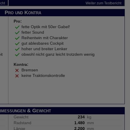
icht
Weiter zum Testbericht
Pro und Kontra
Pro:
fette Optik mit 50er Gabel!
fetter Sound
Reihentwin mit Charakter
gut ablesbares Cockpit
hoher und breiter Lenker
it
obwohl nicht ganz leicht trotzdem wenig
Kontra:
Bremsen
keine Traktionskontrolle
bmessungen & Gewicht
Gewicht
234
kg
Radstand
1.480
mm
Länge
2.200
mm