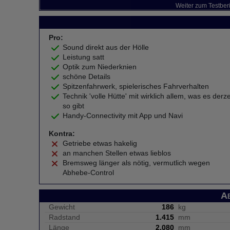
Weiter zum Testber
Pro:
Sound direkt aus der Hölle
Leistung satt
Optik zum Niederknien
schöne Details
Spitzenfahrwerk, spielerisches Fahrverhalten
Technik 'volle Hütte' mit wirklich allem, was es derze
so gibt
Handy-Connectivity mit App und Navi
Kontra:
Getriebe etwas hakelig
an manchen Stellen etwas lieblos
Bremsweg länger als nötig, vermutlich wegen
Abhebe-Control
A
Gewicht
186
kg
Radstand
1.415
mm
Länge
2.080
mm