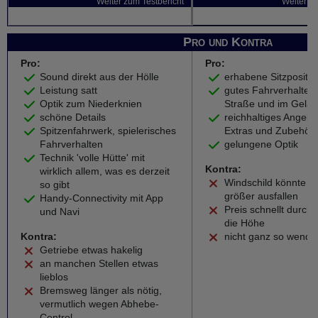
Weiter zum Testbericht
Weiter zu
Pro und Kontra
Pro:
Pro:
Sound direkt aus der Hölle
erhabene Sitzpositio
Leistung satt
gutes Fahrverhalten
Optik zum Niederknien
Straße und im Gelä
schöne Details
reichhaltiges Angebo
Spitzenfahrwerk, spielerisches
Extras und Zubehöra
Fahrverhalten
gelungene Optik
Technik 'volle Hütte' mit
Kontra:
wirklich allem, was es derzeit
Windschild könnte e
so gibt
größer ausfallen
Handy-Connectivity mit App
Preis schnellt durch 
und Navi
die Höhe
Kontra:
nicht ganz so wendi
Getriebe etwas hakelig
an manchen Stellen etwas
lieblos
Bremsweg länger als nötig,
vermutlich wegen Abhebe-
Control