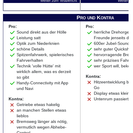
Weiter zum Testbericht
Weiter zu
Pro und Kontra
Pro:
Pro:
Sound direkt aus der Hölle
herrliche Drehorgel f
Leistung satt
Freunde jenseits de
Optik zum Niederknien
600er Jubel-Sound
schöne Details
sehr guter Quickshift
Spitzenfahrwerk, spielerisches
hervorragende Bre
Fahrverhalten
sehr präzises Fahrw
Technik 'volle Hütte' mit
wer Sport will, beko
wirklich allem, was es derzeit
Kontra:
so gibt
Hitzeentwicklung bei
Handy-Connectivity mit App
Go
und Navi
Display etwas klein 
Kontra:
Untenrum passiert - 
Getriebe etwas hakelig
an manchen Stellen etwas
lieblos
Bremsweg länger als nötig,
vermutlich wegen Abhebe-
Control