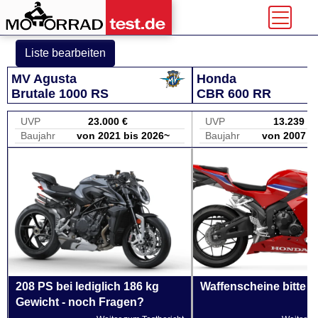
Liste bearbeiten
MV Agusta
Honda
Brutale 1000 RS
CBR 600 RR
UVP
23.000 €
UVP
13.239 €
Baujahr
von 2021 bis 2026~
Baujahr
von 2007 b
208 PS bei lediglich 186 kg
Waffenscheine bitte 
Gewicht - noch Fragen?