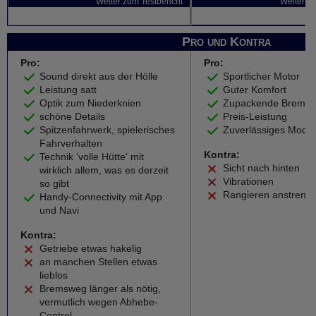
Weiter zum Testbericht
Weiter zu
Pro und Kontra
Pro:
Pro:
Sound direkt aus der Hölle
Sportlicher Motor
Leistung satt
Guter Komfort
Optik zum Niederknien
Zupackende Brems
schöne Details
Preis-Leistung
Spitzenfahrwerk, spielerisches
Zuverlässiges Model
Fahrverhalten
Kontra:
Technik 'volle Hütte' mit
Sicht nach hinten
wirklich allem, was es derzeit
Vibrationen
so gibt
Rangieren anstreng
Handy-Connectivity mit App
und Navi
Kontra:
Getriebe etwas hakelig
an manchen Stellen etwas
lieblos
Bremsweg länger als nötig,
vermutlich wegen Abhebe-
Control