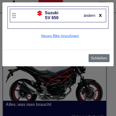
Suzuki
x
ändern
SV 650
Liste bearbeiten
Suzuki
SV 650
Neues Bike hinzufügen
UVP
7.779 €
Baujahr
von 2005 bis 2026~
Schließen
Alles, was man braucht