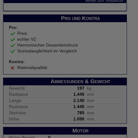
Weiter zum Testbericht
Pro und Kontra
Pro:
Preis
echter V2
Harmonischer Gesamteindruck
Soziustauglichkeit im Vergleich
Kontra:
Materialqualität
Abmessungen & Gewicht
Gewicht
197
kg
Radstand
1.445
mm
Länge
2.140
mm
Radstand
1.445
mm
Sitzhöhe:
785
mm
Höhe
1.090
mm
Motor
Motor-Bauart
V