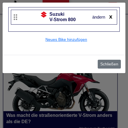
Suzuki
x
ändern
V-Strom 800
Liste bearbeiten
Suzuki
V-Strom 800
Neues Bike hinzufügen
UVP
10.969 €
Baujahr
von 2024 bis 2026~
Schließen
Was macht die straßenorientierte V-Strom anders
als die DE?