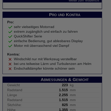
Weiter zum Testbericht
Pro und Kontra
Pro:
sehr vielseitiges Motorrad
extrem zugänglich und einfach zu fahren
QuickShifter Serie
einfache Bedienung, gut ablesbares Display
Motor mit überraschend viel Dampf
Kontra:
Windschild nur mit Werkzeug verstellbar
bei uns teilweise Lärm und Turbulenzen am Helm
Endschalldämpfer könnte schöner sein
Abmessungen & Gewicht
Gewicht
223
kg
Radstand
1.515
mm
Länge
2.255
mm
Radstand
1.515
mm
Sitzhöhe:
825
mm
Höhe
1.355
mm