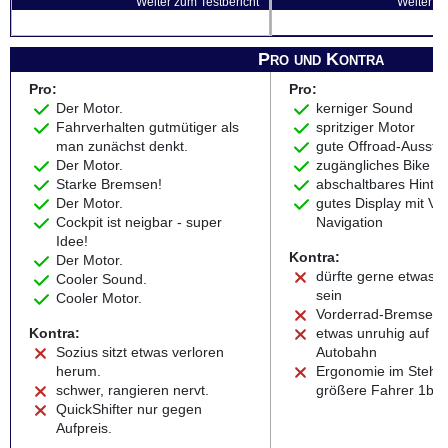
Weiter zum Testbericht
Weiter zu
Pro und Kontra
Pro:
Pro:
Der Motor.
kerniger Sound
Fahrverhalten gutmütiger als
spritziger Motor
man zunächst denkt.
gute Offroad-Aussta
Der Motor.
zugängliches Bike
Starke Bremsen!
abschaltbares Hinte
Der Motor.
gutes Display mit Vol
Cockpit ist neigbar - super
Navigation
Idee!
Kontra:
Der Motor.
dürfte gerne etwas le
Cooler Sound.
sein
Cooler Motor.
Vorderrad-Bremse 1
Kontra:
etwas unruhig auf de
Sozius sitzt etwas verloren
Autobahn
herum.
Ergonomie im Stehen
schwer, rangieren nervt.
größere Fahrer 1b
QuickShifter nur gegen
Aufpreis.