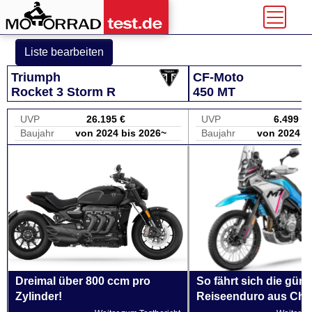
Liste bearbeiten
Triumph
CF-Moto
Rocket 3 Storm R
450 MT
UVP
26.195 €
UVP
6.499 €
Baujahr
von 2024 bis 2026~
Baujahr
von 2024 b
Dreimal über 800 ccm pro
So fährt sich die güns
Zylinder!
Reiseenduro aus Chi