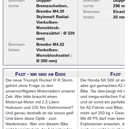
Bremsen
Doppel-
Bremsen
Doppel
vorne
Bremsscheiben,
vorne
296 mm
Brembo M4.30
Bremsen
Einzels
Stylema® Radial-
hinten
20 mm
)
Vierkolben-
Monoblock-
Bremssättel
(
Ø 320
mm
)
Bremsen
Brembo M4.32
hinten
Vierkolben-
Monoblocksattel
(
Ø 300 mm
)
Fazit - wir sind am Ende
Fazit
Die neue Triumph Rocket III R Storm
Die Honda NX 500 ist ein 
gehört ohne Frage zu den
aber gut gemachtes A2 Ad
unvernünftigsten Motorrädern unserer
Bike. Sie überzeugt mit ta
Zeit. Wer bitte braucht einen
und mega-einfachen Fahrv
Motorrad-Motor mit 2,5 Litern
und ist somit ein perfekter
Hubraum und 225 Nm Drehmoment?
für A2 Fahrer und Biker, di
Und genau deshalb ist sie soooo geil!
mehr auf 250 kg + Gescho
Und dann diese Optik - zum
Mit 48 PS darf man keine 
Niederknien. Wer von diesem Bike
Explosionen erwarten, da