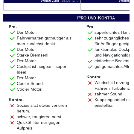
Weiter zum Testbericht
Weiter zu
Pro und Kontra
Pro:
Pro:
Der Motor.
superleichtes Handli
Fahrverhalten gutmütiger als
sehr zugängliches B
man zunächst denkt.
für Anfänger geeigne
Der Motor.
funktionales Cockpit
Starke Bremsen!
und Navigationslösu
Der Motor.
einfachste Bedienun
Cockpit ist neigbar - super
gut gemachtes Allro
Idee!
Kontra:
Der Motor.
Windschild erzeugt b
Cooler Sound.
Fahrern Turbulenze
Cooler Motor.
zahmer Sound
Kontra:
Kupplungshebel nich
Sozius sitzt etwas verloren
einstellbar
herum.
schwer, rangieren nervt.
QuickShifter nur gegen
Aufpreis.