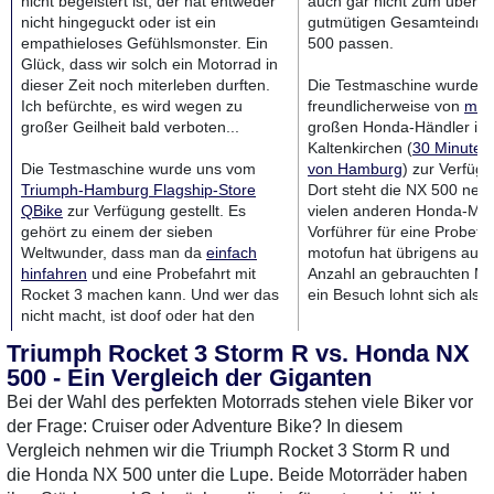
nicht begeistert ist, der hat entweder
auch gar nicht zum übera
nicht hingeguckt oder ist ein
gutmütigen Gesamteindru
empathieloses Gefühlsmonster. Ein
500 passen.
Glück, dass wir solch ein Motorrad in
dieser Zeit noch miterleben durften.
Die Testmaschine wurde u
Ich befürchte, es wird wegen zu
freundlicherweise von
mot
großer Geilheit bald verboten...
großen Honda-Händler in
Kaltenkirchen (
30 Minuten 
Die Testmaschine wurde uns vom
von Hamburg
) zur Verfügu
Triumph-Hamburg Flagship-Store
Dort steht die NX 500 nebs
QBike
zur Verfügung gestellt. Es
vielen anderen Honda-Mod
gehört zu einem der sieben
Vorführer für eine Probefah
Weltwunder, dass man da
einfach
motofun hat übrigens auch
hinfahren
und eine Probefahrt mit
Anzahl an gebrauchten Ma
Rocket 3 machen kann. Und wer das
ein Besuch lohnt sich also
nicht macht, ist doof oder hat den
Schuss nicht gehört. Ende der
Triumph Rocket 3 Storm R vs. Honda NX
Durchsage.
500 - Ein Vergleich der Giganten
MotorradTest.de auf YouTube
Bei der Wahl des perfekten Motorrads stehen viele Biker vor
der Frage: Cruiser oder Adventure Bike? In diesem
Vergleich nehmen wir die Triumph Rocket 3 Storm R und
die Honda NX 500 unter die Lupe. Beide Motorräder haben