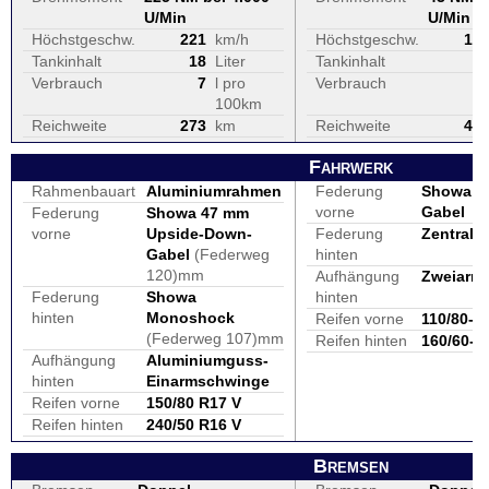
U/Min
U/Min
Höchstgeschw.
221
km/h
Höchstgeschw.
17
Tankinhalt
18
Liter
Tankinhalt
1
Verbrauch
7
l pro
Verbrauch
100km
Reichweite
273
km
Reichweite
49
Fahrwerk
Rahmenbauart
Aluminiumrahmen
Federung
Showa 4
vorne
Gabel
Federung
Showa 47 mm
vorne
Upside-Down-
Federung
Zentralf
Gabel
(Federweg
hinten
120)mm
Aufhängung
Zweiarm
Federung
Showa
hinten
hinten
Monoshock
Reifen vorne
110/80-1
(Federweg 107)mm
Reifen hinten
160/60-1
Aufhängung
Aluminiumguss-
hinten
Einarmschwinge
Reifen vorne
150/80 R17 V
Reifen hinten
240/50 R16 V
Bremsen