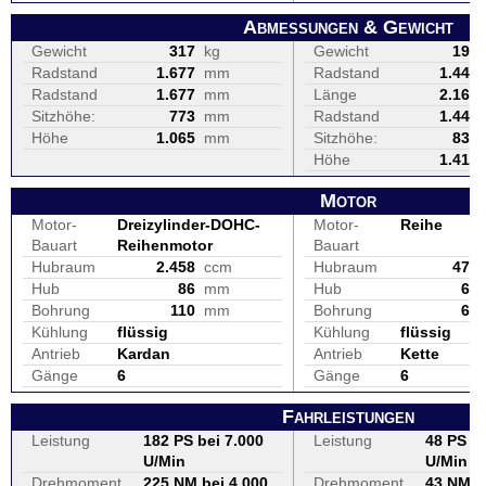
Abmessungen & Gewicht
Gewicht
317
kg
Gewicht
196
Radstand
1.677
mm
Radstand
1.445
Radstand
1.677
mm
Länge
2.165
Sitzhöhe:
773
mm
Radstand
1.445
Höhe
1.065
mm
Sitzhöhe:
830
Höhe
1.415
Motor
Motor-
Dreizylinder-DOHC-
Motor-
Reihe
Bauart
Reihenmotor
Bauart
Hubraum
2.458
ccm
Hubraum
471
Hub
86
mm
Hub
67
Bohrung
110
mm
Bohrung
67
Kühlung
flüssig
Kühlung
flüssig
Antrieb
Kardan
Antrieb
Kette
Gänge
6
Gänge
6
Fahrleistungen
Leistung
182 PS bei 7.000
Leistung
48 PS be
U/Min
U/Min
Drehmoment
225 NM bei 4.000
Drehmoment
43 NM b