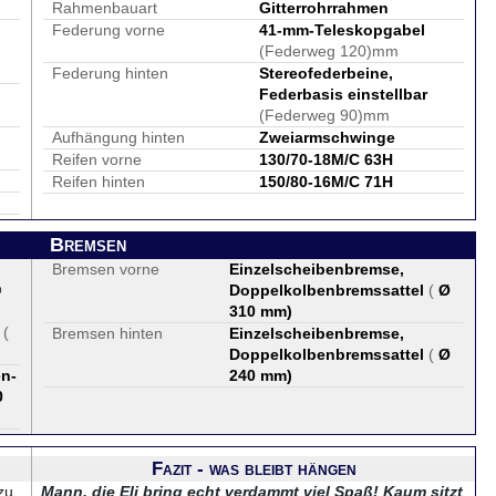
Rahmenbauart
Gitterrohrrahmen
Federung vorne
41-mm-Teleskopgabel
(Federweg 120)mm
Federung hinten
Stereofederbeine,
Federbasis einstellbar
(Federweg 90)mm
Aufhängung hinten
Zweiarmschwinge
Reifen vorne
130/70-18M/C 63H
Reifen hinten
150/80-16M/C 71H
Bremsen
Bremsen vorne
Einzelscheibenbremse,
®
Doppelkolbenbremssattel
(
Ø
310 mm
)
(
Bremsen hinten
Einzelscheibenbremse,
Doppelkolbenbremssattel
(
Ø
en-
240 mm
)
0
Fazit - was bleibt hängen
zu
Mann, die Eli bring echt verdammt viel Spaß! Kaum sitzt