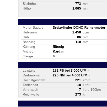
Sitzhöhe:
773
mm
Höhe
1.065
mm
Motor-Bauart
Dreizylinder-DOHC-Reihenmotor
Hubraum
2.458
ccm
Hub
86
mm
Bohrung
110
mm
Kühlung
flüssig
Antrieb
Kardan
Gänge
6
Leistung
182 PS bei 7.000 U/Min
Drehmoment
225 NM bei 4.000 U/Min
Höchstgeschw.
221
km/h
Tankinhalt
18
Liter
Verbrauch
7
l pro 100km
Reichweite
273
km