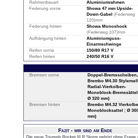
Rahmenbauart
Aluminiumrahmen
Federung vorne
Showa 47 mm Upside-
Down-Gabel
(Federweg
120)mm
Federung hinten
Showa Monoshock
(Federweg 107)mm
Aufhängung hinten
Aluminiumguss-
Einarmschwinge
Reifen vorne
150/80 R17 V
Reifen hinten
240/50 R16 V
Bremsen vorne
Doppel-Bremsscheiben,
Brembo M4.30 Stylema
Radial-Vierkolben-
Monoblock-Bremssättel
Ø 320 mm
)
Bremsen hinten
Brembo M4.32 Vierkolb
Monoblocksattel
(
Ø 30
mm
)
Fazit - wir sind am Ende
Die neue Triumph Rocket III R Storm gehört ohne Frage 