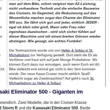
man auf dem Bike, schon vergisst man A2-Leistung,
d
nicht vorhandene Technik und die einfache Bauweise
des Cruisers. Im Gegenteil, die Reduzierung auf das
Wesentliche machen sogar den Charme der Eliminator
500 aus. Sie fährt sich gut und jeder, wirklich JEDER -
in
egal ob klein oder groß, Mann oder Frau oder
irgendwas dazwischen - wird sich sicher fühlen auf
er
dieser Maschine und mit einem breiten Grinsen wieder
absteigen. Wie gesagt, ein echtes Funbike!
Die Testmaschine wurde uns von
Heller & Soltau in St.
u
Michalisdonn
zur Verfügung gestellt. Dort steht die Eli als
Vorführer und freut sich auf jede Menge Probefahrer. Wir
.
können Euch dazu nur ermutigen, auch wenn Euch ein A2-
cht
Bike vielleicht erst einmal gar nicht in den Sinn kommen
würde. Der neue Kawa-Cruiser macht wirklich Spaß!
Vielleicht sogar als Zweitmaschine? Auf geht's nach
St.
Michaelisdonn zu Heller & Soltau!
aki Eliminator 500 - Giganten im
rradTest.de auf YouTube
nendlich. Zwei Modelle, die in der Cruiser-Klasse
3 Storm R
und die
Kawasaki Eliminator 500
. Beide