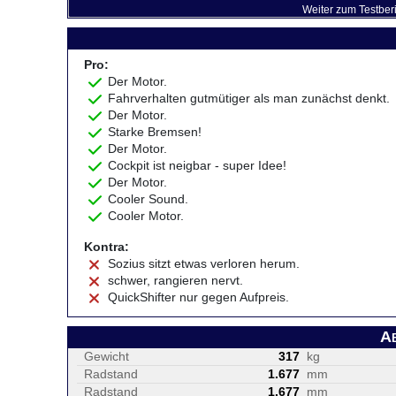
Weiter zum Testber
Pro:
Der Motor.
Fahrverhalten gutmütiger als man zunächst denkt.
Der Motor.
Starke Bremsen!
Der Motor.
Cockpit ist neigbar - super Idee!
Der Motor.
Cooler Sound.
Cooler Motor.
Kontra:
Sozius sitzt etwas verloren herum.
schwer, rangieren nervt.
QuickShifter nur gegen Aufpreis.
A
Gewicht
317
kg
Radstand
1.677
mm
Radstand
1.677
mm