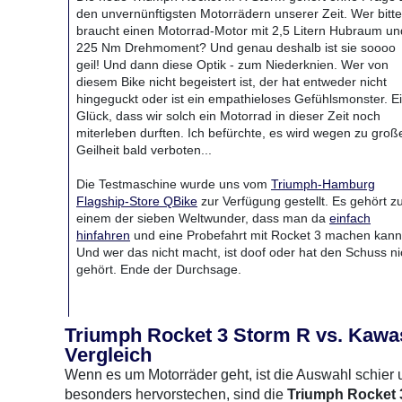
den unvernünftigsten Motorrädern unserer Zeit. Wer bitte
braucht einen Motorrad-Motor mit 2,5 Litern Hubraum un
225 Nm Drehmoment? Und genau deshalb ist sie soooo
geil! Und dann diese Optik - zum Niederknien. Wer von
diesem Bike nicht begeistert ist, der hat entweder nicht
hingeguckt oder ist ein empathieloses Gefühlsmonster. E
Glück, dass wir solch ein Motorrad in dieser Zeit noch
miterleben durften. Ich befürchte, es wird wegen zu groß
Geilheit bald verboten...
Die Testmaschine wurde uns vom
Triumph-Hamburg
Flagship-Store QBike
zur Verfügung gestellt. Es gehört z
einem der sieben Weltwunder, dass man da
einfach
hinfahren
und eine Probefahrt mit Rocket 3 machen kann
Und wer das nicht macht, ist doof oder hat den Schuss ni
gehört. Ende der Durchsage.
Triumph Rocket 3 Storm R vs. Kawas
Moto
Vergleich
Wenn es um Motorräder geht, ist die Auswahl schier u
besonders hervorstechen, sind die
Triumph Rocket 