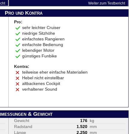
icht
Weiter zum Testbericht
Pro und Kontra
Pro:
sehr leichter Cruiser
niedrige Sitzhöhe
einfachstes Rangieren
einfachste Bedienung
lebendiger Motor
günstiges Funbike
Kontra:
teilweise eher einfache Materialien
Hebel nicht einstellbar
altbackenes Cockpit
verhaltener Sound
bmessungen & Gewicht
Gewicht
176
kg
Radstand
1.520
mm
Länge
2.250
mm