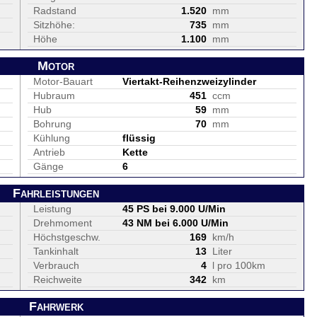
Radstand
1.520
mm
Sitzhöhe:
735
mm
Höhe
1.100
mm
Motor
Motor-Bauart
Viertakt-Reihenzweizylinder
Hubraum
451
ccm
Hub
59
mm
Bohrung
70
mm
Kühlung
flüssig
Antrieb
Kette
Gänge
6
Fahrleistungen
Leistung
45 PS bei 9.000 U/Min
Drehmoment
43 NM bei 6.000 U/Min
Höchstgeschw.
169
km/h
Tankinhalt
13
Liter
Verbrauch
4
l pro 100km
Reichweite
342
km
Fahrwerk