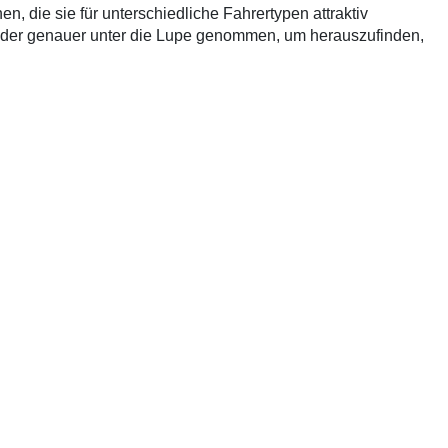
 die sie für unterschiedliche Fahrertypen attraktiv
räder genauer unter die Lupe genommen, um herauszufinden,
riumph Rocket 3 Storm R
besticht durch ihre massive
1 Gebrauchte
gefunden
: 5.800 €
 Motor und den geschwungenen Linien vermittelt sie ein
 die
Kawasaki Eliminator 500
ein sportlicheres, agileres
ders für Fahrerinnen und Fahrer attraktiv macht, die ein
R eine entspannte Sitzposition, die ideal für lange Fahrten
bank sorgen dafür, dass auch längere Touren angenehm
e sportlichere Sitzposition, die sich besser für kurvige
cken zu Ermüdungserscheinungen kommen.
idender Faktor. Die Triumph Rocket 3 Storm R ist mit einem
tattet, der enorme Leistung und Drehmoment liefert. Das