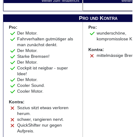
Weiter zum Testbericht
Weiter zu
Pro und Kontra
Pro:
Pro:
Der Motor.
wunderschöne,
Fahrverhalten gutmütiger als
kompromisslose Klas
man zunächst denkt.
Kontra:
Der Motor.
mittelmässige Brems
Starke Bremsen!
Der Motor.
Cockpit ist neigbar - super
Idee!
Der Motor.
Cooler Sound.
Cooler Motor.
Kontra:
Sozius sitzt etwas verloren
herum.
schwer, rangieren nervt.
QuickShifter nur gegen
Aufpreis.