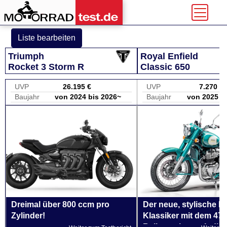
Liste bearbeiten
Triumph
Royal Enfield
Rocket 3 Storm R
Classic 650
UVP
26.195 €
UVP
7.270 €
Baujahr
von 2024 bis 2026~
Baujahr
von 2025 b
Dreimal über 800 ccm pro
Der neue, stylische Re
Zylinder!
Klassiker mit dem 47
Reihentwin aus Indien