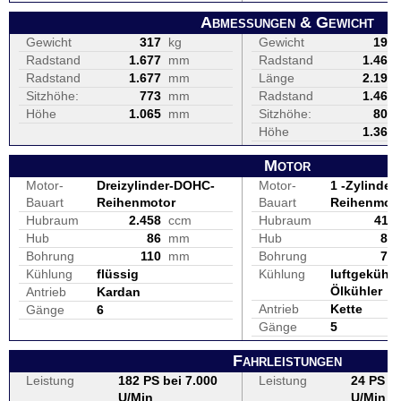
Abmessungen & Gewicht
Gewicht
317
kg
Gewicht
199
Radstand
1.677
mm
Radstand
1.465
Radstand
1.677
mm
Länge
2.190
Sitzhöhe:
773
mm
Radstand
1.465
Höhe
1.065
mm
Sitzhöhe:
800
Höhe
1.360
Motor
Motor-
Dreizylinder-DOHC-
Motor-
1 -Zylinder 
Bauart
Reihenmotor
Bauart
Reihenmot
Hubraum
2.458
ccm
Hubraum
411
Hub
86
mm
Hub
86
Bohrung
110
mm
Bohrung
78
Kühlung
flüssig
Kühlung
luftgekühlt
Ölkühler
Antrieb
Kardan
Antrieb
Kette
Gänge
6
Gänge
5
Fahrleistungen
Leistung
182 PS bei 7.000
Leistung
24 PS be
U/Min
U/Min