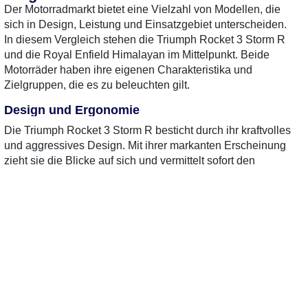
Der Motorradmarkt bietet eine Vielzahl von Modellen, die
0 Gebrauchte
gefunden
: Keine
0 Gebrauchte
gefunden
:
sich in Design, Leistung und Einsatzgebiet unterscheiden.
Preise verfügbar
Preise verfügbar
In diesem Vergleich stehen die Triumph Rocket 3 Storm R
und die Royal Enfield Himalayan im Mittelpunkt. Beide
Motorräder haben ihre eigenen Charakteristika und
Zielgruppen, die es zu beleuchten gilt.
Design und Ergonomie
Die Triumph Rocket 3 Storm R besticht durch ihr kraftvolles
und aggressives Design. Mit ihrer markanten Erscheinung
zieht sie die Blicke auf sich und vermittelt sofort den
Eindruck von Stärke und Leistung. Die Royal Enfield
Himalayan hingegen präsentiert sich als robustes
Adventure-Bike, das für lange Fahrten und unwegsames
Gelände konzipiert ist. Ihr schlichtes und funktionales
Design spricht vor allem die Abenteurer unter den
Motorradfahrern an.
Komfort und Sitzposition
In Sachen Komfort bietet die Rocket 3 Storm R eine