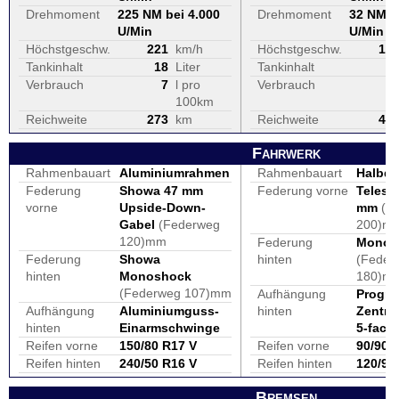
Drehmoment
225 NM bei 4.000
Drehmoment
32 NM b
U/Min
U/Min
Höchstgeschw.
221
km/h
Höchstgeschw.
12
Tankinhalt
18
Liter
Tankinhalt
1
Verbrauch
7
l pro
Verbrauch
100km
Reichweite
273
km
Reichweite
46
Fahrwerk
Rahmenbauart
Aluminiumrahmen
Rahmenbauart
Halbdu
Federung
Showa 47 mm
Federung vorne
Telesk
vorne
Upside-Down-
mm
(F
Gabel
(Federweg
200)m
120)mm
Federung
Monofe
Federung
Showa
hinten
(Feder
hinten
Monoshock
180)m
(Federweg 107)mm
Aufhängung
Progre
Aufhängung
Aluminiumguss-
hinten
Zentra
hinten
Einarmschwinge
5-fach 
Reifen vorne
150/80 R17 V
Reifen vorne
90/90-
Reifen hinten
240/50 R16 V
Reifen hinten
120/90
Bremsen