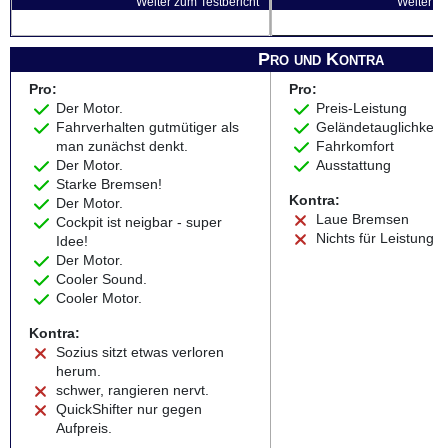
Weiter zum Testbericht
Weiter zu
Pro und Kontra
Pro:
Pro:
Der Motor.
Preis-Leistung
Fahrverhalten gutmütiger als
Geländetauglichkeit
man zunächst denkt.
Fahrkomfort
Der Motor.
Ausstattung
Starke Bremsen!
Kontra:
Der Motor.
Laue Bremsen
Cockpit ist neigbar - super
Nichts für Leistungsf
Idee!
Der Motor.
Cooler Sound.
Cooler Motor.
Kontra:
Sozius sitzt etwas verloren
herum.
schwer, rangieren nervt.
QuickShifter nur gegen
Aufpreis.