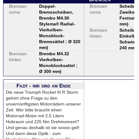
Bremsen
Doppel-
Bremsen
Scheiben
vorne
Bremsscheiben,
vorne
Zweikolb
Brembo M4.30
Festsatt
Stylema® Radial-
mm
)
Vierkolben-
Bremsen
Scheiben
Monoblock-
hinten
Einkolbe
Bremssättel
(
Ø 320
Schwimm
mm
)
240 mm
)
Bremsen
Brembo M4.32
hinten
Vierkolben-
Monoblocksattel
(
Ø 300 mm
)
Fazit - wir sind am Ende
Die neue Triumph Rocket III R Storm
gehört ohne Frage zu den
unvernünftigsten Motorrädern unserer
Zeit. Wer bitte braucht einen
Motorrad-Motor mit 2,5 Litern
Hubraum und 225 Nm Drehmoment?
Und genau deshalb ist sie soooo geil!
Und dann diese Optik - zum