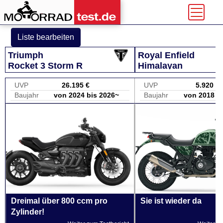
Liste bearbeiten
Triumph
Royal Enfield
Rocket 3 Storm R
Himalayan
UVP
26.195 €
UVP
5.920 €
Baujahr
von 2024 bis 2026~
Baujahr
von 2018 b
Dreimal über 800 ccm pro
Sie ist wieder da
Zylinder!