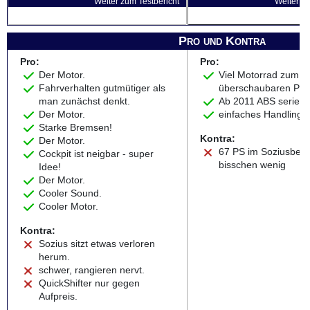
Weiter zum Testbericht
Weiter zu
Pro und Kontra
Pro:
Pro:
Der Motor.
Viel Motorrad zum
Fahrverhalten gutmütiger als
überschaubaren Pre
man zunächst denkt.
Ab 2011 ABS serien
Der Motor.
einfaches Handling
Starke Bremsen!
Kontra:
Der Motor.
67 PS im Soziusbetri
Cockpit ist neigbar - super
bisschen wenig
Idee!
Der Motor.
Cooler Sound.
Cooler Motor.
Kontra:
Sozius sitzt etwas verloren
herum.
schwer, rangieren nervt.
QuickShifter nur gegen
Aufpreis.