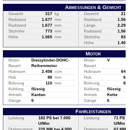
Abmessungen & Gewicht
Gewicht
317
kg
Gewicht
213
Radstand
1.677
mm
Radstand
1.560
Radstand
1.677
mm
Länge
2.290
Sitzhöhe:
773
mm
Radstand
1.560
Höhe
1.065
mm
Sitzhöhe:
835
Höhe
1.405
Motor
Motor-
Dreizylinder-DOHC-
Motor-
V
Bauart
Reihenmotor
Bauart
Hubraum
2.458
ccm
Hubraum
645
Hub
86
mm
Hub
62
Bohrung
110
mm
Bohrung
81
Kühlung
flüssig
Kühlung
flüssig
Antrieb
Kardan
Antrieb
Kette
Gänge
6
Gänge
6
Fahrleistungen
Leistung
182 PS bei 7.000
Leistung
71 PS be
U/Min
U/Min
Drehmoment
225 NM bei 4.000
Drehmoment
62 NM b