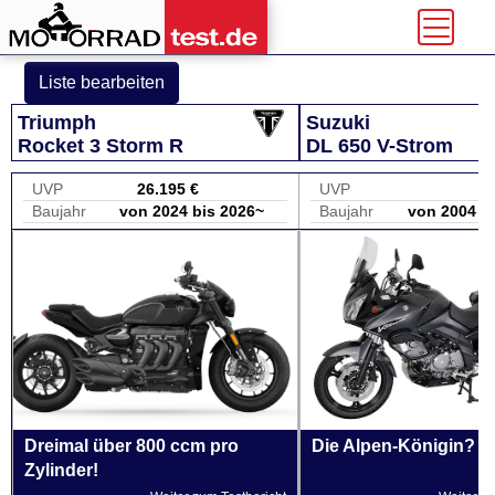
Liste bearbeiten
Triumph
Suzuki
Rocket 3 Storm R
DL 650 V-Strom
UVP
26.195 €
UVP
Baujahr
von 2024 bis 2026~
Baujahr
von 2004 b
Dreimal über 800 ccm pro
Die Alpen-Königin?
Zylinder!