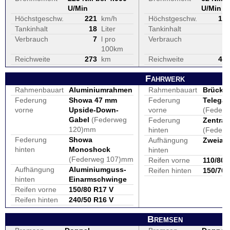
U/Min
U/Min
Höchstgeschw.
221
km/h
Höchstgeschw.
18
Tankinhalt
18
Liter
Tankinhalt
2
Verbrauch
7
l pro
Verbrauch
100km
Reichweite
273
km
Reichweite
48
Fahrwerk
Rahmenbauart
Aluminiumrahmen
Rahmenbauart
Brücke
Federung
Showa 47 mm
Federung
Telega
vorne
Upside-Down-
vorne
(Feder
Gabel
(Federweg
Federung
Zentral
120)mm
hinten
(Feder
Federung
Showa
Aufhängung
Zweiar
hinten
Monoshock
hinten
(Federweg 107)mm
Reifen vorne
110/80 
Aufhängung
Aluminiumguss-
Reifen hinten
150/70 
hinten
Einarmschwinge
Reifen vorne
150/80 R17 V
Reifen hinten
240/50 R16 V
Bremsen